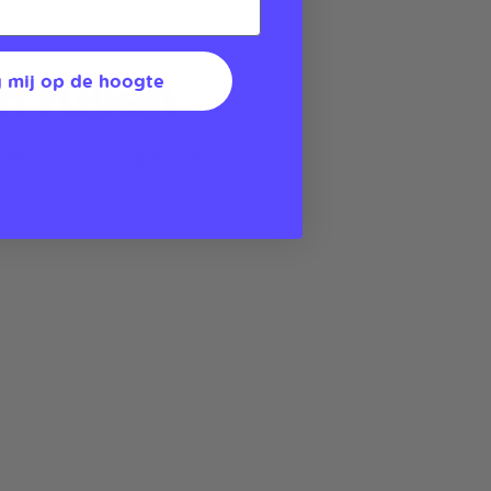
n ruilen
 mij op de hoogte
 eenvoudig magnetisch vast