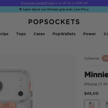
☀️
Summer Sendoff Sale
is on 🚨 Up to 60% off
🚨 Learn about our thinnest grip ever, Low-Pro
▼
PopSockets Startpagina
rips
Tops
Cases
PopWallets
Power
Co
Collectie:
Di
Minni
iPhone 17 P
$45,00