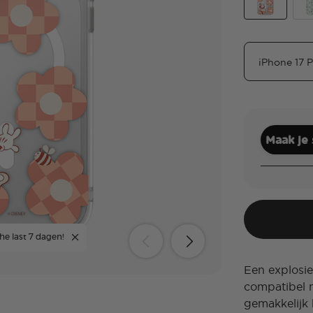
Minnie Chec
Mic
Maak je
he last 7 dagen!
Een explosie
compatibel m
gemakkelijk 