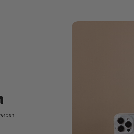
n
werpen