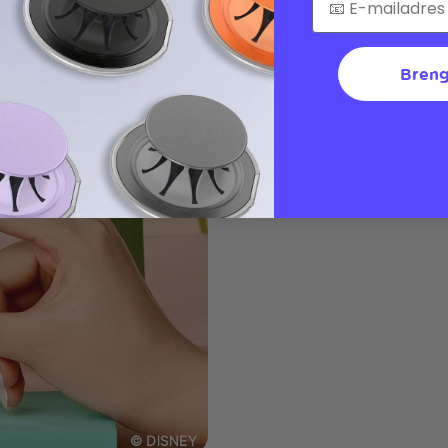
Klikken e
Breng
Klik onze MagSafe-grepen