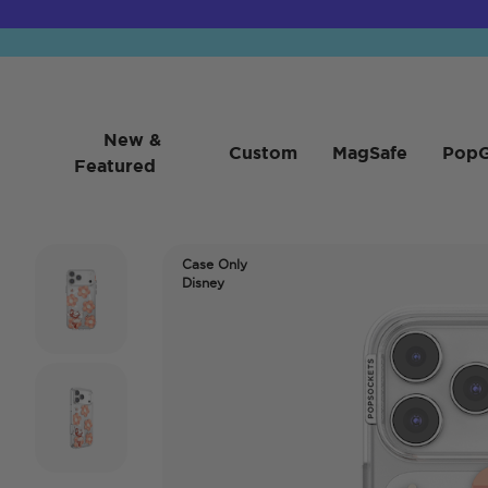
New &
Custom
MagSafe
PopG
Featured
Case Only
Disney