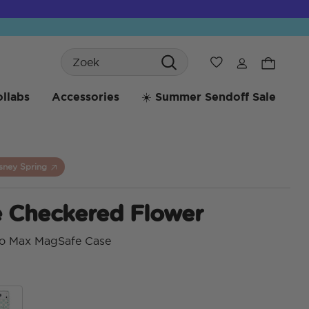
Search
Verlanglijst
llabs
Accessories
☀️ Summer Sendoff Sale
sney Spring
e Checkered Flower
ro Max MagSafe Case
3,6 