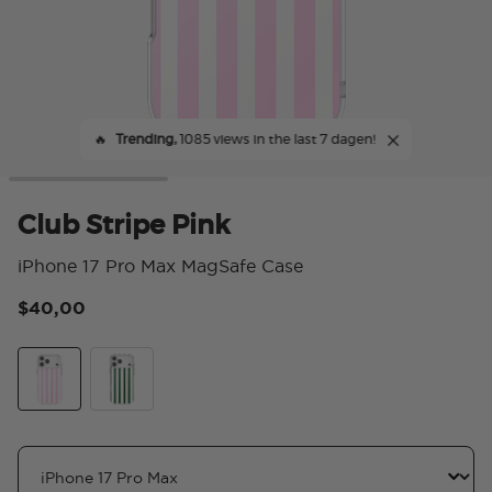
🔥
Trending,
1085 views in the last 7 dagen!
Club Stripe Pink
iPhone 17 Pro Max MagSafe Case
$40,00
4,4
Ball Boyz
Club Stripe Pink
Club Stripe Green