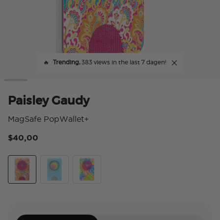
🔥
Trending,
383 views in the last 7 dagen!
Paisley Gaudy
MagSafe PopWallet+
$40,00
5 v
Paisley Gaudy
Butterfly Pea Blue Boca Aura
Boca Palms