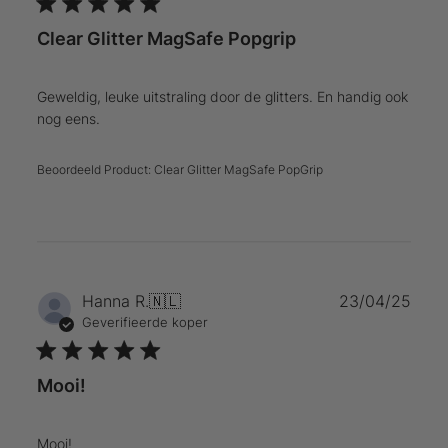
Clear Glitter MagSafe Popgrip
Geweldig, leuke uitstraling door de glitters. En handig ook
nog eens.
Beoordeeld Product:
Clear Glitter MagSafe PopGrip
Publ
Hanna R.
🇳🇱
23/04/25
Geverifieerde koper
Mooi!
Mooi!