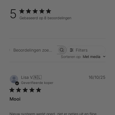
5
Gebaseerd op 8 beoordelingen
Filters
Beoordelingen zoeken
Sorteren op
:
Met media
Publ
Lisa V.
🇳🇱
16/10/25
Geverifieerde koper
Mooi
Nieuw systeem werkt goed, ziet er netjes uit en fijne