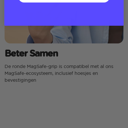
Beter Samen
De ronde MagSafe-grip is compatibel met al ons
MagSafe-ecosysteem, inclusief hoesjes en
bevestigingen