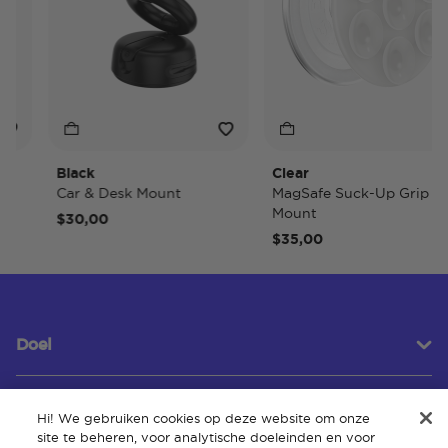
Black
Clear
Car & Desk Mount
MagSafe Suck-Up Grip &
Mount
$30,00
$35,00
Doel
Hi! We gebruiken cookies op deze website om onze
Klantenservice
site te beheren, voor analytische doeleinden en voor