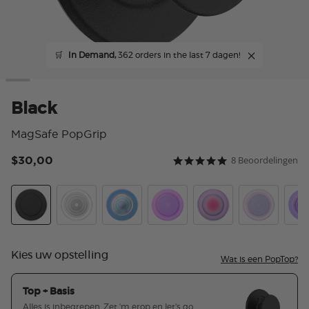
🛒
In Demand,
362 orders in the last 7 dagen!
Black
MagSafe PopGrip
$30,00
8 Beoordelingen
5 van 5 klantbeoordeling
5.0 star rating
Black
Clear
Opalescent Blue
Opalescent Pink
Aura
White Opale
Lave
Kies uw opstelling
Wat is een PopTop?
Top + Basis
Alles is inbegrepen. Zet 'm erop en let's go