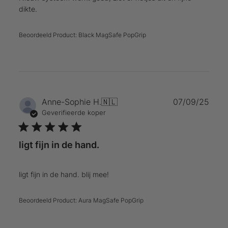
dikte.
Beoordeeld Product:
Black MagSafe PopGrip
Publ
Anne-Sophie H.
🇳🇱
07/09/25
Geverifieerde koper
ligt fijn in de hand.
ligt fijn in de hand. blij mee!
Beoordeeld Product:
Aura MagSafe PopGrip