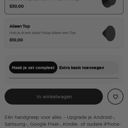
$30,00
geselecteerd
Alleen Top
Heb je al een base? Koop alleen een Top
$10,00
Maak je set compleet
Extra basis toevoegen
In winkelwagen
Eén handgreep voor alles – Upgrade je Android-,
Samsung-, Google Pixel-, Kindle- of oudere iPhone-