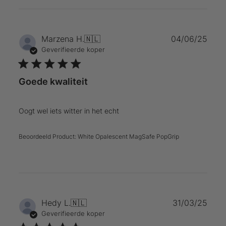
Publ
Marzena H.
🇳🇱
04/06/25
Geverifieerde koper
Goede kwaliteit
Oogt wel iets witter in het echt
Beoordeeld Product:
White Opalescent MagSafe PopGrip
Publ
Hedy L.
🇳🇱
31/03/25
Geverifieerde koper