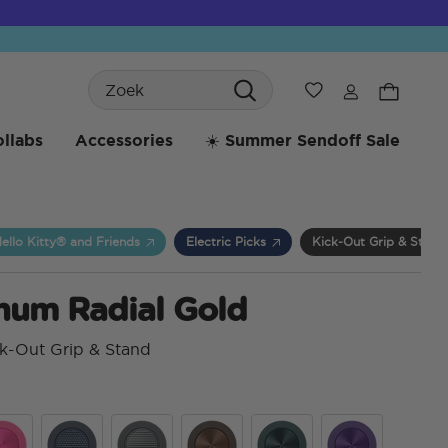
Search
Verlanglijst
llabs
Accessories
☀️ Summer Sendoff Sale
ello Kitty® and Friends
Electric Picks
Kick-Out Grip & Stan
num Radial Gold
k-Out Grip & Stand
3,5 