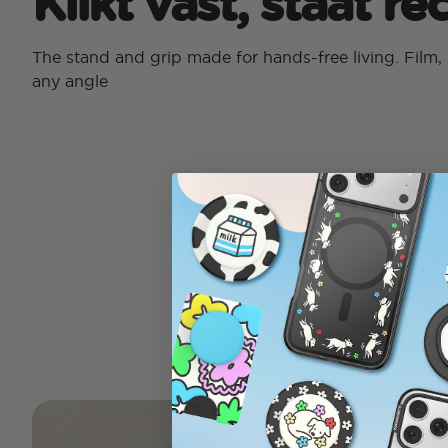
Klikt vast, staat r
The stand and grip made for hands-free living. Film, 
any angle