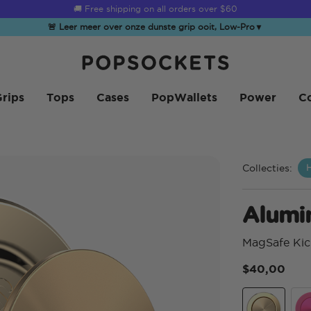
☀️
Summer Sendoff Sale
is on 🚨 Up to 60% off
🚨 Leer meer over onze dunste grip ooit, Low-Pro
▼
PopSockets Startpagina
rips
Tops
Cases
PopWallets
Power
Co
Collecties:
H
Alumi
MagSafe Kic
$40,00