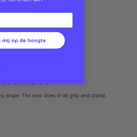
 mij op de hoogte
greep,
tioneel
y angle. The new does-it-all grip and stand,