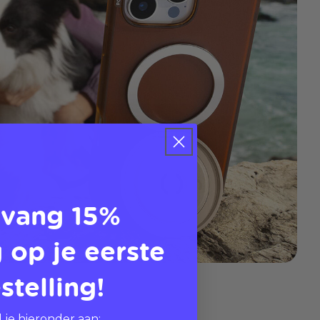
vang 15%
 op je eerste
stelling!
 je hieronder aan: