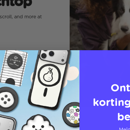
echtop
scroll, and more at
Ont
korting
be
Meld