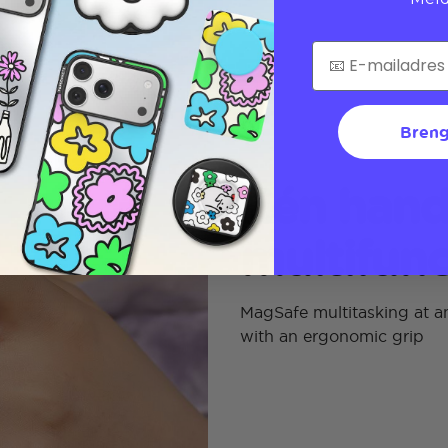
Breng
Eén hand
multifunc
MagSafe multitasking at an
with an ergonomic grip