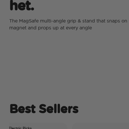
het.
The MagSafe multi-angle grip & stand that snaps on 
magnet and props up at every angle
Best Sellers
ric Picks