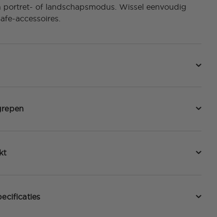
in portret- of landschapsmodus. Wissel eenvoudig
afe-accessoires.
grepen
kt
ecificaties