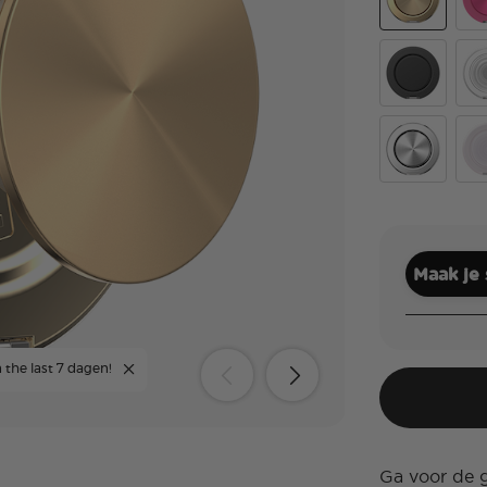
Aluminum R
Alu
Black
Cle
Aluminum Ra
Whi
Maak je
 the last 7 dagen!
Ga voor de g