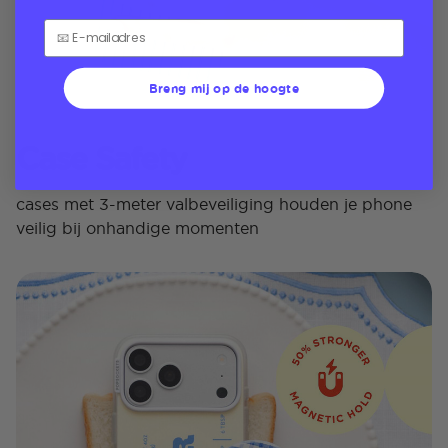
Breng mij op de hoogte
Case Safety
cases met 3-meter valbeveiliging houden je phone
veilig bij onhandige momenten