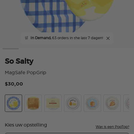
🛒
In Demand,
63 orders in the last 7 dagen!
So Salty
MagSafe PopGrip
$30,00
3,9
So Salty
PopOut Toast
Unsalty
Churnt Up
Heels Off
I Need Proof
No G
Kies uw opstelling
Wat is een PopTop?