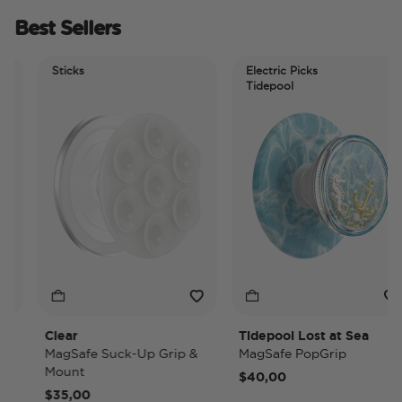
Best Sellers
Sticks
Electric Picks
Tidepool
Clear
Tidepool Lost at Sea
MagSafe Suck-Up Grip &
MagSafe PopGrip
Mount
$40,00
$35,00