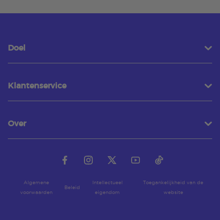
Doel
Klantenservice
Over
Algemene
Intellectueel
Toegankelijkheid van de
Beleid
voorwaarden
eigendom
website