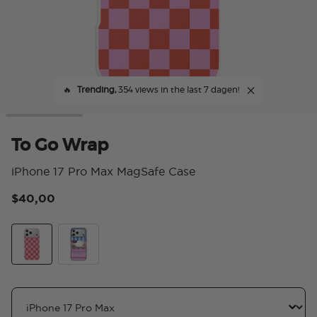
🔥
Trending,
354 views in the last 7 dagen!
To Go Wrap
iPhone 17 Pro Max MagSafe Case
$40,00
4 v
To Go Wrap
Food Truck