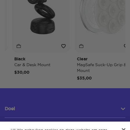
Black
Clear
Car & Desk Mount
MagSafe Suck-Up Grip &
Mount
$30,00
$35,00
Doel