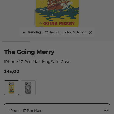
🔥
Trending,
1132 views in the last 7 dagen!
The Going Merry
iPhone 17 Pro Max MagSafe Case
$45,00
5 v
The Going Merry
Piracy Isn't Dead