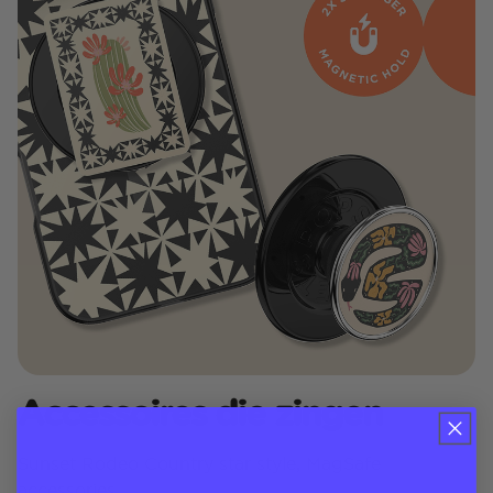
Accessoires die zingen
Sunset Rodeo Country star style, MagSafe
accessories