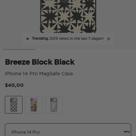
🔥
Trending,
1209 views in the last 7 dagen!
Breeze Block Black
iPhone 14 Pro MagSafe Case
$40,00
3,3
Breeze Block Black
Ranch Life Dusk
Breeze Block Black
Ranch Life
Mirror Desert