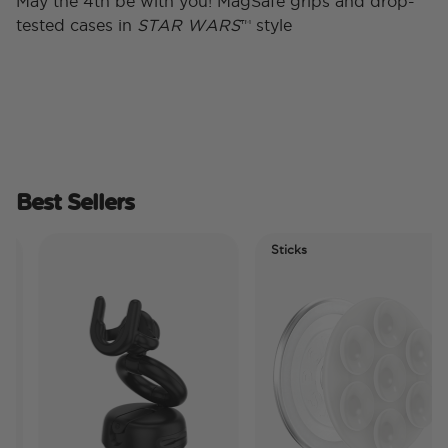
May the 4th be with you! MagSafe grips and drop-
tested cases in
STAR WARS
™ style
Best Sellers
Sticks