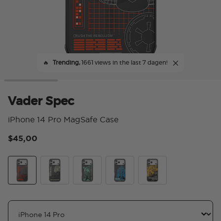
🔥
Trending,
1661 views in the last 7 dagen!
Vader Spec
iPhone 14 Pro MagSafe Case
$45,00
4,4
Vader Spec
Stormtrooper Spec
Boba Fett Spec
R2 D2 Spec
Millennium Falcon