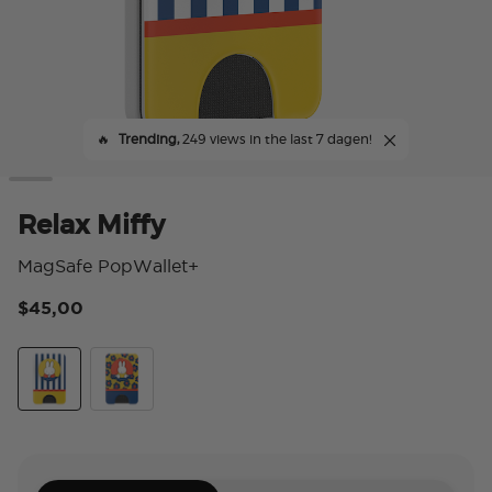
🔥
Trending,
249 views in the last 7 dagen!
Relax Miffy
MagSafe PopWallet+
$45,00
5 v
Relax Miffy
Miffy's Flower Power