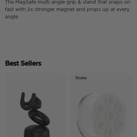
The MagSafe multi-angle grip & stand that snaps on
fast with 2x stronger magnet and props up at every
angle
Best Sellers
Sticks
E
T