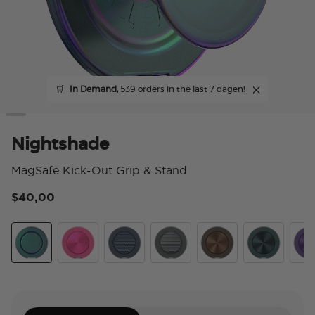
🛒
In Demand,
539 orders in the last 7 dagen!
Nightshade
MagSafe Kick-Out Grip & Stand
$40,00
5 v
Nightshade
Aluminum Fuchsia
Aluminum Knurl Navy
Aluminum Knurl Gunmetal
Aluminum Cocoa
Aluminum Te
Alu