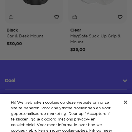
Black
Clear
Ti
Car & Desk Mount
MagSafe Suck-Up Grip &
Ma
Mount
$30,00
$
$35,00
Doel
Hi! We gebruiken cookies op deze website om onze
Klantenservice
site te beheren, voor analytische doeleinden en voor
gepersonaliseerde marketing. Door op "Accepteren"
te klikken, ga je akkoord met ons privacy- en
cookiebeleid. Voor meer informatie over hoe we
Over
cookies gebruiken en jouw cookie-opties, klik op meer