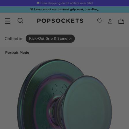
☀️
Summer Sendoff Sale
is on 🚨 Up to 60% off
🚨 Learn about our thinnest grip ever, Low-Pro
▼
Verlanglijst
Bestsellers
PopSockets Startpagina
Collectie:
Kick-Out Grip & Stand
Portrait Mode
☀️ Summer
Hello Kitty®
Second
Sea Spell
Sug
Sendoff Sale
and Friends
Morning