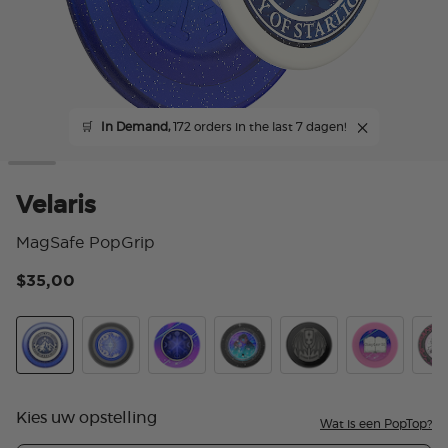
🛒
In Demand,
172 orders in the last 7 dagen!
Velaris
MagSafe PopGrip
$35,00
4,1
Velaris
Curse Breaker
Crystal Cir To The Stars Who Listen
Tidepool Starfall
Enamel Illyrian Warri
Chapter 55
Caul
Kies uw opstelling
Wat is een PopTop?