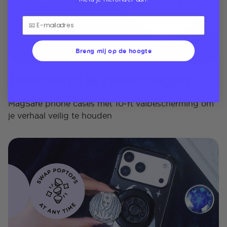
Breng mij op de hoogte
Bescherm je herlezingen
MagSafe phone cases met 10‑ft valbescherming om
je verhaal veilig te houden