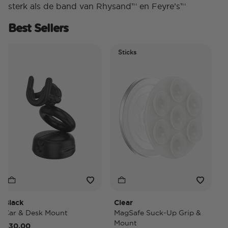
sterk als de band van Rhysand™ en Feyre’s™
Best Sellers
Sticks
Ele
Tid
lack
Clear
Tide
ar & Desk Mount
MagSafe Suck-Up Grip &
Mag
Mount
30,00
$40