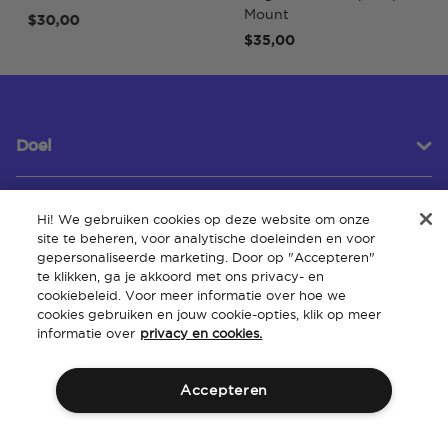
Mount
$30,00
$
$35,00
Doel
Hi! We gebruiken cookies op deze website om onze
Klantenservice
site te beheren, voor analytische doeleinden en voor
gepersonaliseerde marketing. Door op "Accepteren"
te klikken, ga je akkoord met ons privacy- en
cookiebeleid. Voor meer informatie over hoe we
Over
cookies gebruiken en jouw cookie-opties, klik op meer
informatie over
privacy en cookies.
Accepteren
Algemene
Intellectueel
Toegankelijkheid van de
Beleid
voorwaarden
eigendom
website