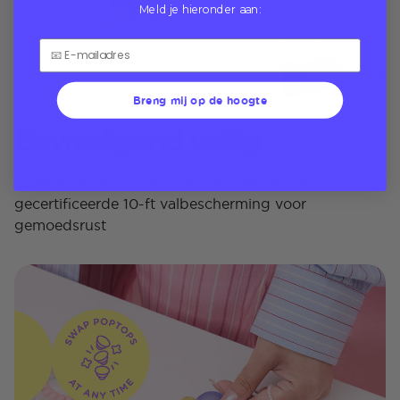
Meld je hieronder aan:
Breng mij op de hoogte
Bevredigend veilig
Combineer je squishy grip met een case met
gecertificeerde 10-ft valbescherming voor
gemoedsrust