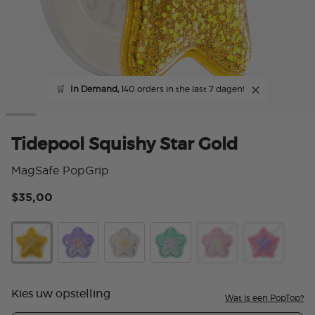
🛒
In Demand,
140 orders in the last 7 dagen!
Tidepool Squishy Star Gold
MagSafe PopGrip
$35,00
4,8
Tidepool Squishy Star Gold
Tidepool Squishy Daisy Lavender
Tidepool Squishy Daisy White
Tidepool Squishy Star Daisy T
Tidepool Squishy Dai
Tidepool Squ
Kies uw opstelling
Wat is een PopTop?