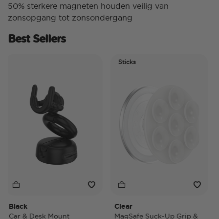
50% sterkere magneten houden veilig van
zonsopgang tot zonsondergang
Best Sellers
Sticks
El
Ti
lack
Clear
Tid
ar & Desk Mount
MagSafe Suck-Up Grip &
Ma