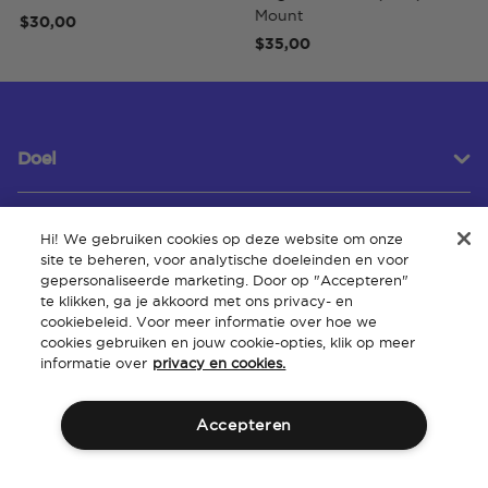
Mount
$30,00
$4
$35,00
Doel
Hi! We gebruiken cookies op deze website om onze
Klantenservice
site te beheren, voor analytische doeleinden en voor
gepersonaliseerde marketing. Door op "Accepteren"
te klikken, ga je akkoord met ons privacy- en
cookiebeleid. Voor meer informatie over hoe we
Over
cookies gebruiken en jouw cookie-opties, klik op meer
informatie over
privacy en cookies.
Accepteren
Algemene
Intellectueel
Toegankelijkheid van de
Beleid
voorwaarden
eigendom
website