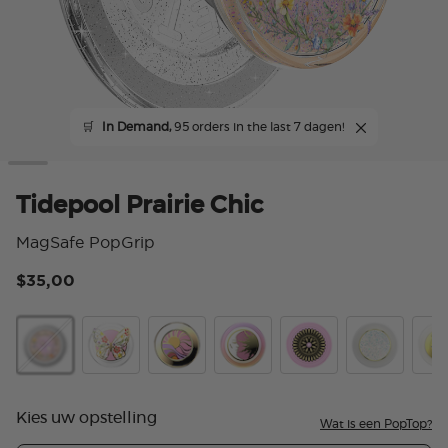
🛒
In Demand,
95 orders in the last 7 dagen!
Tidepool Prairie Chic
MagSafe PopGrip
$35,00
4,3
Tidepool Prairie Chic
Enamel Mariposa Bloom
Luxe Enamel Golden Hour
Enamel Lunar Dreams Pink
Enamel Stamped Pin
Luxe Enamel
Ena
Kies uw opstelling
Wat is een PopTop?