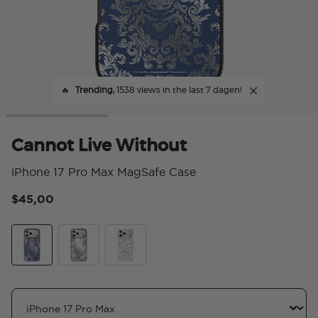
🔥
Trending,
1538 views in the last 7 dagen!
Cannot Live Without
iPhone 17 Pro Max MagSafe Case
$45,00
4 v
Cannot Live Without
Lady In Silver
Between The Heavens and Earth