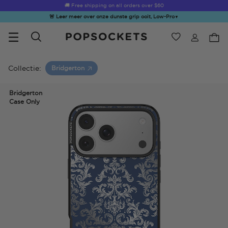
🚚 Free shipping on all orders over
$60
🚨 Leer meer over onze dunste grip ooit, Low-Pro
▼
Verlanglijst
Bestsellers
PopSockets Startpagina
Collectie:
Bridgerton
Bridgerton
Case Only
☀️ Summer
Hello Kitty®
Second
Sea Spell
Sug
Sendoff Sale
and Friends
Morning