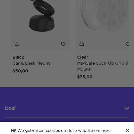
Black
Clear
Car & Desk Mount
MagSafe Suck-Up Grip &
Mount
$30,00
$35,00
Doel
Hi! We gebruiken cookies op deze website om onze
Klantenservice