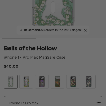
🛒
In Demand,
58 orders in the last 7 dagen!
Bells of the Hollow
iPhone 17 Pro Max MagSafe Case
$40,00
5 v
Bells of the Hollow
Fairy Trap Library
Fairyglass
Storied Shelves Green
The Fox and the Hare
Unicorn in 