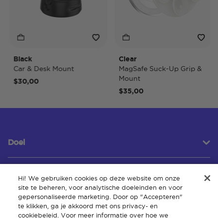
Black
Clear
T
Car & Desk Mount
MagSafe Suck-Up Grip &
M
Mount
$30,00
$
$35,00
Doel
Hi! We gebruiken cookies op deze website om onze
Klantenservice
site te beheren, voor analytische doeleinden en voor
gepersonaliseerde marketing. Door op "Accepteren"
te klikken, ga je akkoord met ons privacy- en
cookiebeleid. Voor meer informatie over hoe we
Over