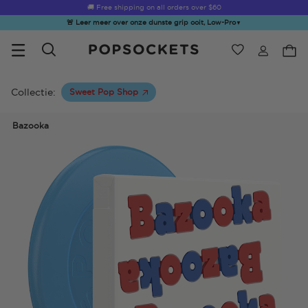
🚚 Free shipping on all orders over
$60
🚨 Leer meer over onze dunste grip ooit, Low-Pro
▼
Verlanglijst
Bestsellers
PopSockets Startpagina
Collectie:
Sweet Pop Shop
Bazooka
☀️ Summer
Hello Kitty®
Second
Sea Spell
Sug
Sendoff Sale
and Friends
Morning