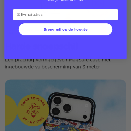
Breng mij op de hoogte
Harde snoepschil
Een prachtig vormgegeven MagSafe case met
ingebouwde valbescherming van 3 meter