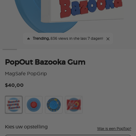
🔥
Trending,
836 views in the last 7 dagen!
PopOut Bazooka Gum
MagSafe PopGrip
$40,00
4,4
PopOut Bazooka Gum Scented
PopOut Ring Pop
Airbag Juicy Drop
Baggy Ring Pop Cherry
Kies uw opstelling
Wat is een PopTop?