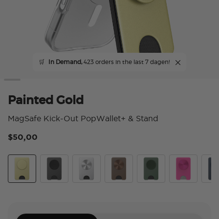
🛒
In Demand,
423 orders in the last 7 dagen!
Painted Gold
MagSafe Kick-Out PopWallet+ & Stand
$50,00
3,9
Painted Gold
Knurl Black
Silver Radial
Cocoa Radial
Knurl Forrest
Fuchsia Radi
Nav