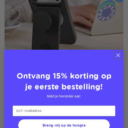
Portemonnee + Grip +
Ontvang 15% korting op
Standaard
je eerste bestelling!
Meld je hieronder aan:
De nieuwe MagSafe Kick-Out PopWallet kan alles
aan, zowel in portret- als landschapsmodus
Breng mij op de hoogte