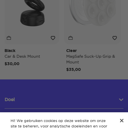
lack
Clear
Tid
ar & Desk Mount
MagSafe Suck-Up Grip &
Ma
Mount
$30,00
$4
$35,00
Doel
Hi! We gebruiken cookies op deze website om onze
Klantenservice
site te beheren, voor analytische doeleinden en voor