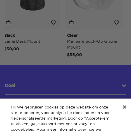
lack
Clear
Tid
ar & Desk Mount
MagSafe Suck-Up Grip &
Mag
Mount
30,00
$4
$35,00
Doel
Hi! We gebruiken cookies op deze website om onze
Klantenservice
site te beheren, voor analytische doeleinden en voor
gepersonaliseerde marketing. Door op "Accepteren"
te klikken, ga je akkoord met ons privacy- en
cookiebeleid. Voor meer informatie over hoe we
Over