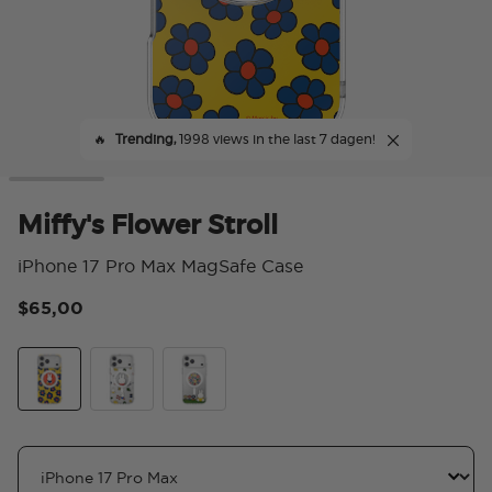
🔥
Trending,
1998 views in the last 7 dagen!
Miffy's Flower Stroll
iPhone 17 Pro Max MagSafe Case
$65,00
3,6
Miffy's Flower Stroll
Miffy's Parade
Miffy In The Park