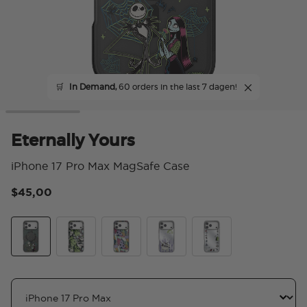
🛒
In Demand,
60 orders in the last 7 dagen!
Eternally Yours
iPhone 17 Pro Max MagSafe Case
$45,00
4,8
Eternally Yours
Mirror Scary Good Time
Mirror Sally's Patchwork
Trio of Trouble
Mirror Squad Ghouls