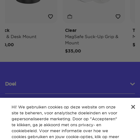
ck
Clear
Tidepo
 & Desk Mount
MagSafe Suck-Up Grip &
MagSa
Mount
,00
$40,0
$35,00
Doel
Hi! We gebruiken cookies op deze website om onze
Klantenservice
site te beheren, voor analytische doeleinden en voor
gepersonaliseerde marketing. Door op "Accepteren"
te klikken, ga je akkoord met ons privacy- en
cookiebeleid. Voor meer informatie over hoe we
Over
cookies gebruiken en jouw cookie-opties, klik op meer