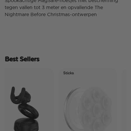
Spookachtige MagSafe-hoesjes met bescherming
tegen vallen tot 3 meter en opvallende The
Nightmare Before Christmas-ontwerpen
Best Sellers
Sticks
Electr
Tidep