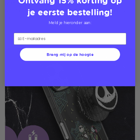
hoesje, zodat deze past bij je stemming of je
je eerste bestelling!
favoriete personage uit de collectie The Nightmare
Before Christmas
Meld je hieronder aan:
Breng mij op de hoogte