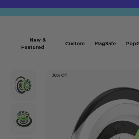
New &
Custom
MagSafe
PopG
Featured
30% Off