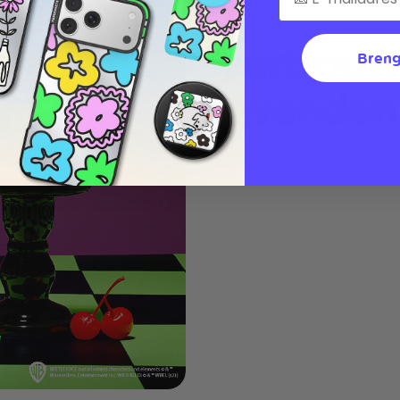
Vertrouw
Breng
levenden
Bescherm uw telefoon me