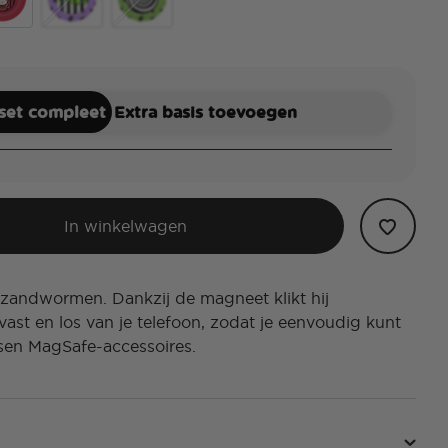
nd Snakes
ia Deetz
Beetlejuice Drip
Enamel Strange and Unusual
 set compleet
Extra basis toevoegen
In winkelwagen
 zandwormen. Dankzij de magneet klikt hij
vast en los van je telefoon, zodat je eenvoudig kunt
sen MagSafe-accessoires.