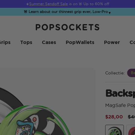
☀️
Summer Sendoff Sale
is on 🚨 Up to 60% off
🚨 Learn about our thinnest grip ever, Low-Pro
▼
PopSockets Startpagina
rips
Tops
Cases
PopWallets
Power
Co
Collectie:
Be
Backs
MagSafe Po
Pr
$28,00
$4