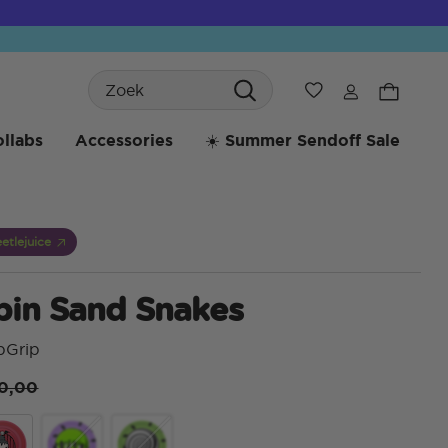
Search
Verlanglijst
llabs
Accessories
☀️ Summer Sendoff Sale
etlejuice
pin Sand Snakes
pGrip
ice reduced from
to
0,00
4,9 