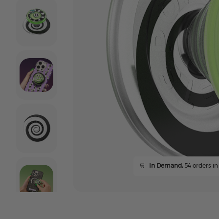
🛒
In Demand,
54 orders in