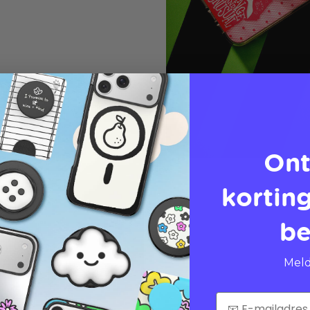
Ont
korting
be
Meld