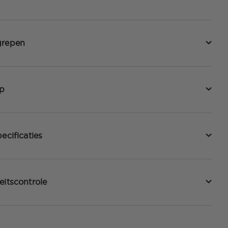
grepen
p
ecificaties
eitscontrole