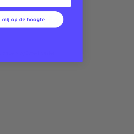
 nooit de
 mij op de hoogte
t onze MagSafe-hoesjes