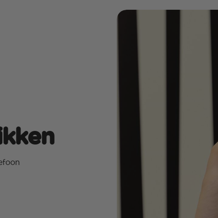
likken
efoon