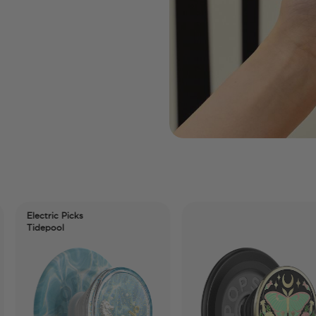
ectric Picks
depool