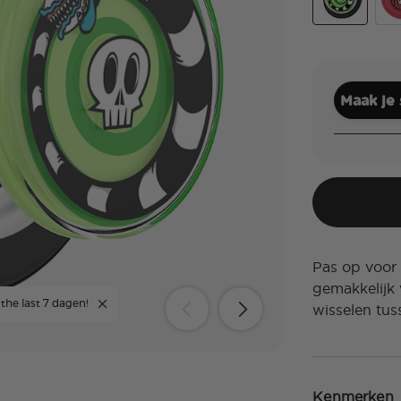
Backspin Sa
Lyd
Maak je
Pas op voor
gemakkelijk 
 the last 7 dagen!
wisselen tus
Kenmerken