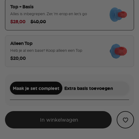
Top + Basis
Alles is inbegrepen. Zet 'm erop en let's go
Price reduced from
to
$28,00
$40,00
geselecteerd
Alleen Top
Heb je al een base? Koop alleen een Top
$20,00
Maak je set compleet
Extra basis toevoegen
In winkelwagen