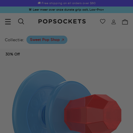
Summer Sendoff Sale
🚚 Free shipping on all orders over
$60
🚨 Leer meer over onze dunste grip ooit, Low-Pro
▼
Verlanglijst
Bestsellers
PopSockets Startpagina
Collectie:
Sweet Pop Shop
30% Off
☀️ Summer
Hello Kitty®
Second
Sea Spell
Sug
Sendoff Sale
and Friends
Morning