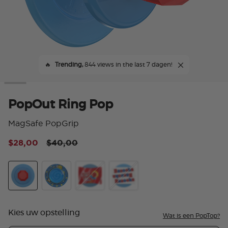
🔥
Trending,
844 views in the last 7 dagen!
PopOut Ring Pop
MagSafe PopGrip
Price reduced from
to
$28,00
$40,00
4,4
PopOut Ring Pop
Airbag Juicy Drop
Baggy Ring Pop Cherry
PopOut Bazooka Gum Scente
Kies uw opstelling
Wat is een PopTop?