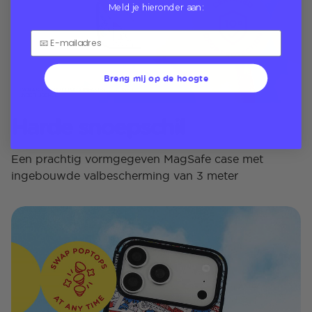
Meld je hieronder aan:
Breng mij op de hoogte
Harde snoepschil
Een prachtig vormgegeven MagSafe case met
ingebouwde valbescherming van 3 meter