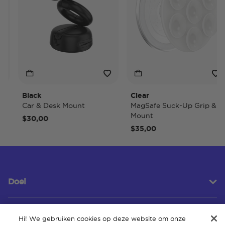
Black
Clear
Car & Desk Mount
MagSafe Suck-Up Grip &
Mount
$30,00
$35,00
Doel
Hi! We gebruiken cookies op deze website om onze
Klantenservice