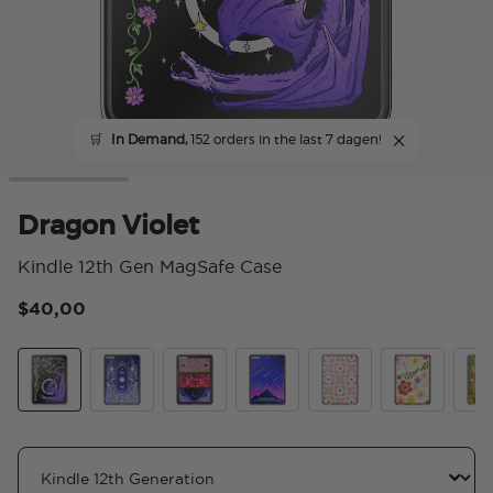
🛒
In Demand,
152 orders in the last 7 dagen!
Dragon Violet
Kindle 12th Gen MagSafe Case
$40,00
5 v
Dragon Violet
Curse Breaker
Archeron Dresser
Starfall
Desert Crochet
Wild Blooms
The 