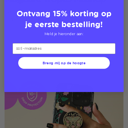
Ontvang 15% korting op
Verander dagelijks van genre met de MagSafe-
grepen die stevig vast- en losklikken.
je eerste bestelling!
Meld je hieronder aan:
Breng mij op de hoogte