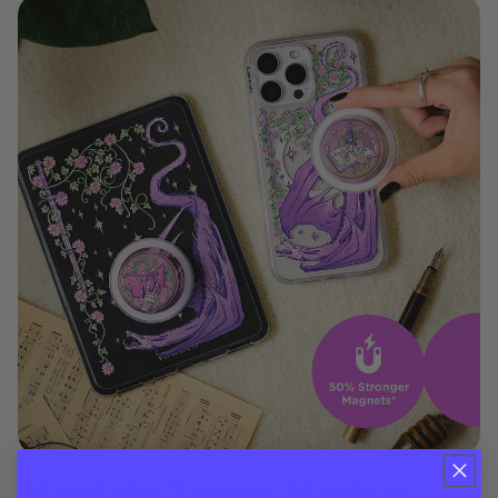
MagSafe Tropes Mashup​