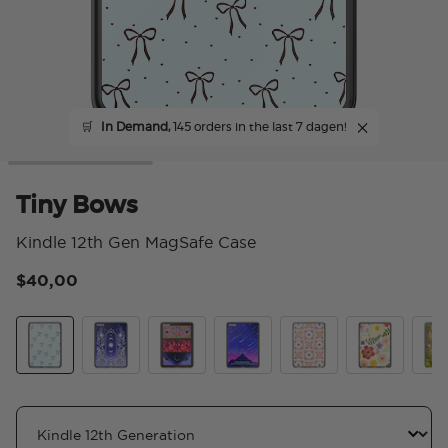
🛒
In Demand,
145 orders in the last 7 dagen!
Tiny Bows
Kindle 12th Gen MagSafe Case
$40,00
5 v
Tiny Bows
Curse Breaker
Archeron Dresser
Starfall
Desert Crochet
Wild Blooms
The 