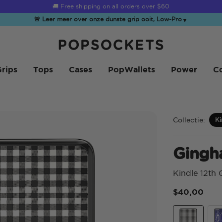
☀️
Summer Sendoff Sale
is on 🚨 Up to 60% off
🚨 Leer meer over onze dunste grip ooit, Low-Pro
▼
PopSockets Startpagina
rips
Tops
Cases
PopWallets
Power
Co
Collectie:
Ki
Ging
Kindle 12th
$40,00