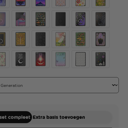
se Breaker
Archeron Dresser
Starfall
Desert Crochet
Wild Blooms
The Reading Gl
a
Curled Up With A Good Book
Storied Shelves
Black Translucent
Dragon Violet
Dragon Sterling
r
 Book
Fireheart
The 13
Abraxos
Enchanted Shelves
Fairy Glass
tage Tutu Yellow
Through Love All Is Possible
Starborn
Give Yourself Time
Mickey Polka Dot White
Centerpiece
 set compleet
Extra basis toevoegen