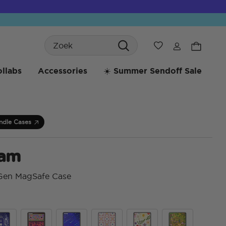
Search
Verlanglijst
llabs
Accessories
☀️ Summer Sendoff Sale
ndle Cases
ham
 Gen MagSafe Case
3,5 