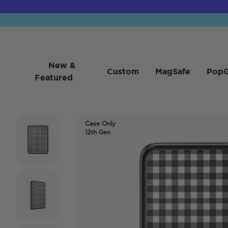
New &
Custom
MagSafe
PopG
Featured
Case Only
12th Gen