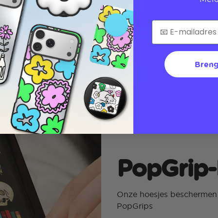
Breng
PopGrip-
Onze hoesjes beschermen j
PopGrips