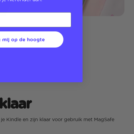
 mij op de hoogte
klaar
e Kindle en zijn klaar voor gebruik met MagSafe