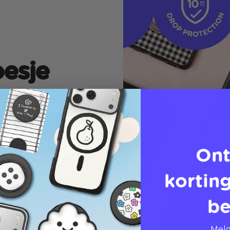
esje
t één hand en
Ont
korting
be
Meld