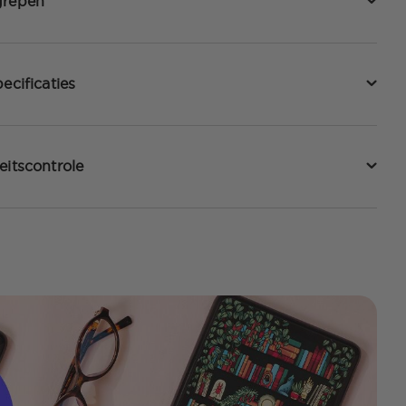
grepen
ecificaties
eitscontrole