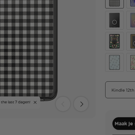
Gingham
Cur
Clear
Aur
Moon Flowe
Old
Tiny Bows
Cot
 the last 7 dagen!
Maak je