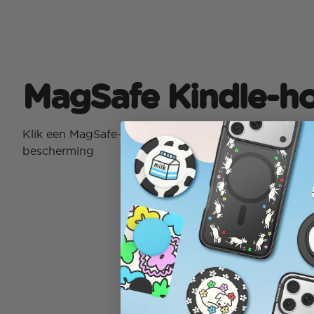
MagSafe Kindle-ho
Klik een MagSafe-grip vast voor eenvoudig lezen me
bescherming