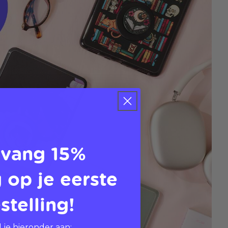
vang 15%
 op je eerste
stelling!
 je hieronder aan: