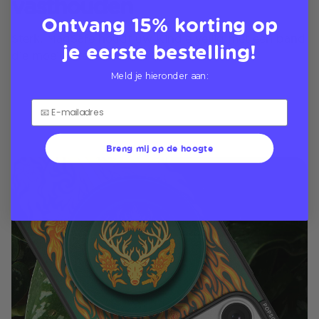
vasthouden
Ontvang 15% korting op
Sterk, MagSafe houdt uw Kindle veilig met een band
je eerste bestelling!
die moeilijk te verbreken is
Meld je hieronder aan:
Breng mij op de hoogte