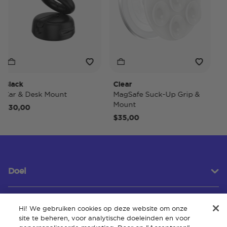
ack
Clear
Tide
r & Desk Mount
MagSafe Suck-Up Grip &
MagS
Mount
0,00
$40
$35,00
Doel
Hi! We gebruiken cookies op deze website om onze
Klantenservice
site te beheren, voor analytische doeleinden en voor