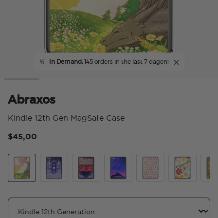
🛒
In Demand,
145 orders in the last 7 dagen!
Abraxos
Kindle 12th Gen MagSafe Case
$45,00
3,6
Abraxos
Curse Breaker
Archeron Dresser
Starfall
Desert Crochet
Wild Blooms
The 