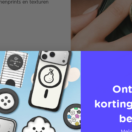
enprints en texturen
Ont
korting
be
Meld