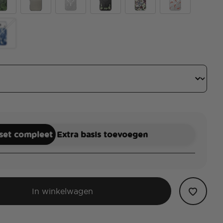
ve Malachite
Gingham
Doily Life
Lily of the Valley
Pressed Flower
Koi
tus
antom Aspen
 set compleet
Extra basis toevoegen
In winkelwagen