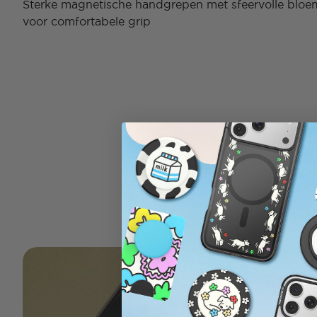
Sterke magnetische handgrepen met sfeervolle bloem
voor comfortabele grip