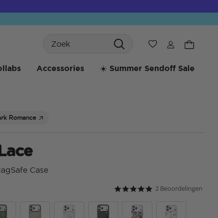
Search
Verlanglijst
llabs
Accessories
☀️ Summer Sendoff Sale
ark Romance
 Lace
MagSafe Case
2 Beoordelingen
3,9 van 5 klantbeoordeling
5.0 star rating