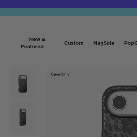
New &
Custom
MagSafe
PopG
Featured
Case Only