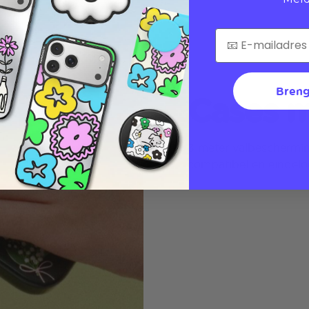
Breng
Cases m
3 meter valbeschermi
compatibel en eindelo