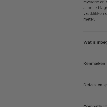
Mysterie en
al onze MagS
vastklikken 
meter.
Wat is inbe
Kenmerken
Details en sp
Compatibilit