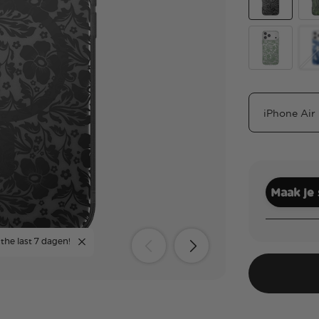
Black Lace
Oli
Lace Eucalyp
Ph
Maak je
 the last 7 dagen!