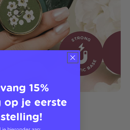
vang 15%
 op je eerste
stelling!
 je hieronder aan: