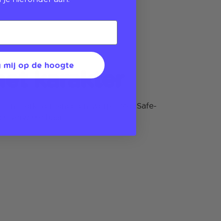
 mij op de hoogte
et karakter
ng in Dark Romance-ontwerp - MagSafe-
os verwisselbaar