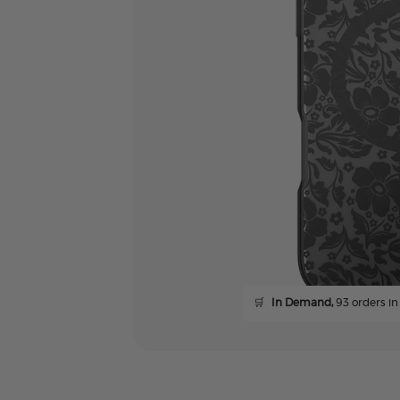
🛒
In Demand,
93 orders in