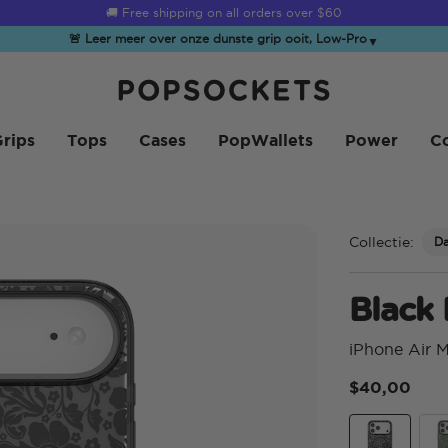
☀️
Summer Sendoff Sale
is on 🚨 Up to 60% off
🚨 Leer meer over onze dunste grip ooit, Low-Pro
▼
PopSockets Startpagina
rips
Tops
Cases
PopWallets
Power
Co
Collectie:
D
Black
iPhone Air 
$40,00