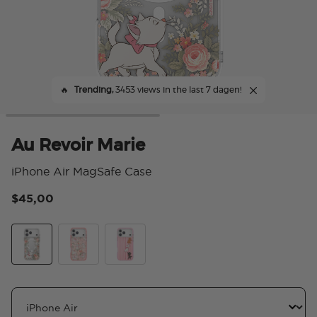
🔥
Trending,
3453 views in the last 7 dagen!
Au Revoir Marie
iPhone Air MagSafe Case
$45,00
5 v
Au Revoir Marie
Ladies First
Me First