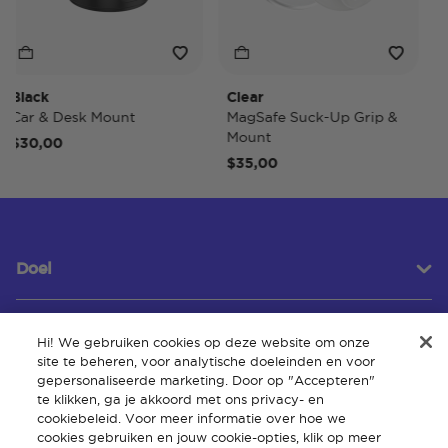
lack
Clear
Tid
ar & Desk Mount
MagSafe Suck-Up Grip &
Ma
Mount
$30,00
$4
$35,00
Doel
Hi! We gebruiken cookies op deze website om onze
Klantenservice
site te beheren, voor analytische doeleinden en voor
gepersonaliseerde marketing. Door op "Accepteren"
te klikken, ga je akkoord met ons privacy- en
cookiebeleid. Voor meer informatie over hoe we
Over
cookies gebruiken en jouw cookie-opties, klik op meer