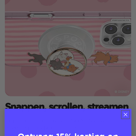
Snappen, scrollen, streamen
De purrfecte telefoondag: Marie's charmante touch
en een comfortabele MagSafe-grip
Ontvang 15% korting op