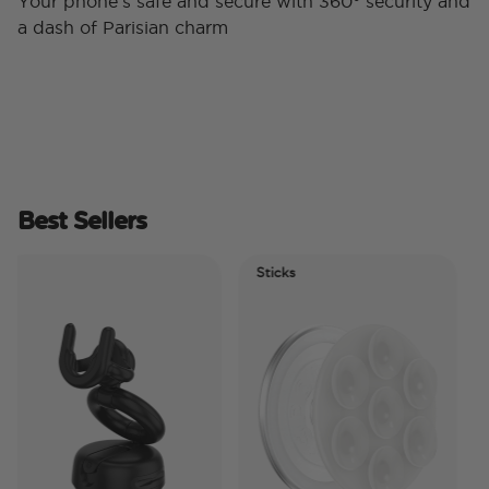
Your phone’s safe and secure with 360° security and
a dash of Parisian charm
Best Sellers
Sticks
El
Ti