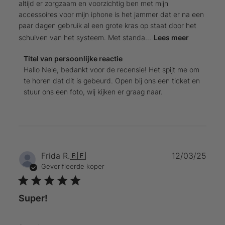
altijd er zorgzaam en voorzichtig ben met mijn
accessoires voor mijn iphone is het jammer dat er na een
paar dagen gebruik al een grote kras op staat door het
schuiven van het systeem. Met standa...
Lees meer
Reactie
Titel van persoonlijke reactie
van
Hallo Nele, bedankt voor de recensie! Het spijt me om 
winkeleigenaar
te horen dat dit is gebeurd. Open bij ons een ticket en 
op
stuur ons een foto, wij kijken er graag naar.
beoordeling
van
Titel
van
persoonlijke
reactie
Publ
Frida R.
🇧🇪
12/03/25
over
Geverifieerde koper
Thu
Feb
22
Super!
2024