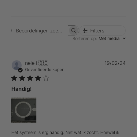
Filters
Beoordelingen zoeken
Sorteren op
:
Met media
Publ
nele l.
🇧🇪
19/02/24
Geverifieerde koper
Handig!
Het systeem is erg handig. Net wat ik zocht. Hoewel ik