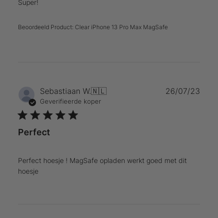
Super!
Beoordeeld Product:
Clear iPhone 13 Pro Max MagSafe
Publ
Sebastiaan W.
🇳🇱
26/07/23
Geverifieerde koper
Perfect
Perfect hoesje ! MagSafe opladen werkt goed met dit
hoesje