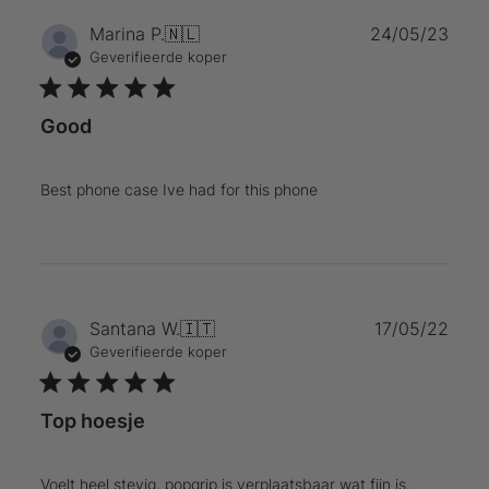
Publ
Marina P.
🇳🇱
24/05/23
Geverifieerde koper
Good
Best phone case Ive had for this phone
Publ
Santana W.
🇮🇹
17/05/22
Geverifieerde koper
Top hoesje
Voelt heel stevig, popgrip is verplaatsbaar wat fijn is.