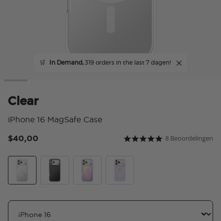
🛒
In Demand,
319 orders in the last 7 dagen!
Clear
iPhone 16 MagSafe Case
$40,00
8 Beoordelingen
4,7 van 5 klantbeoordeli
4.9 star rating
Clear
Black
Aura
White Opalescent