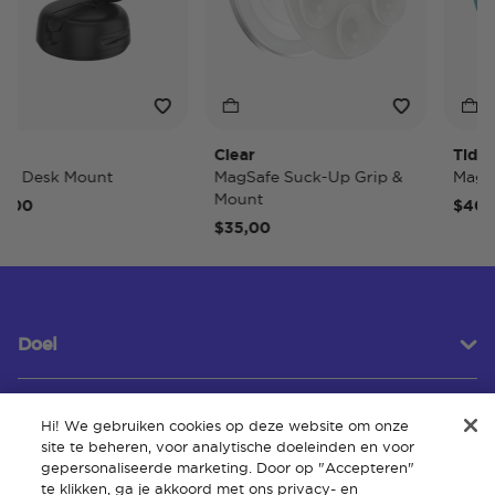
Clear
Tidepool
 Desk Mount
MagSafe Suck-Up Grip &
MagSafe
Mount
0
$40,00
$35,00
Doel
Hi! We gebruiken cookies op deze website om onze
Klantenservice
site te beheren, voor analytische doeleinden en voor
gepersonaliseerde marketing. Door op "Accepteren"
te klikken, ga je akkoord met ons privacy- en