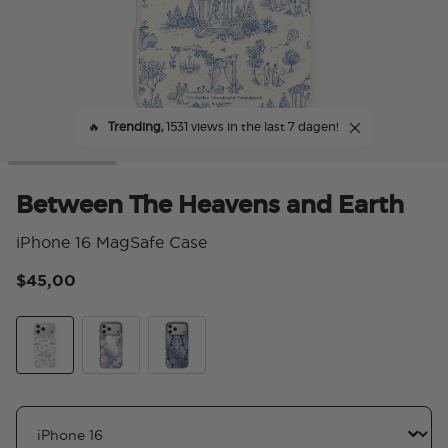
🔥
Trending,
1531 views in the last 7 dagen!
Between The Heavens and Earth
iPhone 16 MagSafe Case
$45,00
5 v
Between The Heavens and Earth
Lady In Silver
Cannot Live Without