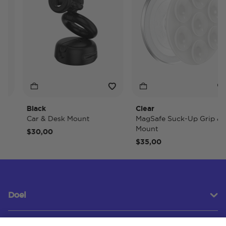
Black
Clear
Car & Desk Mount
MagSafe Suck-Up Grip &
Mount
$30,00
$35,00
Doel