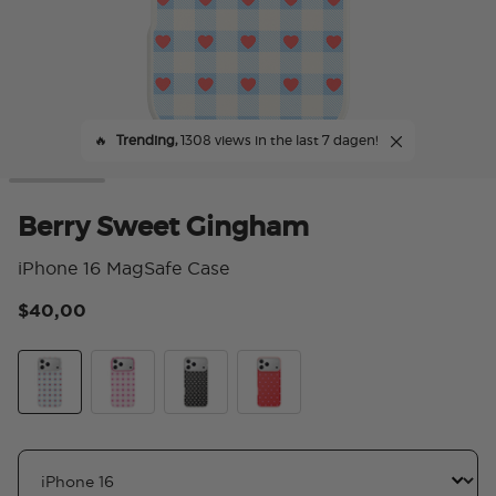
🔥
Trending,
1308 views in the last 7 dagen!
Berry Sweet Gingham
iPhone 16 MagSafe Case
$40,00
5 v
Berry Sweet Gingham
Blush Gingham
Licorice Dot
Cherry Pop