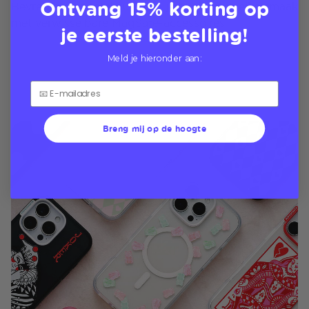
Ontvang 15% korting op
Bevredig de zoetekauw van je telefoon in elke smaak
met verwisselbare MagSafe-accessoires
je eerste bestelling!
Meld je hieronder aan:
Breng mij op de hoogte