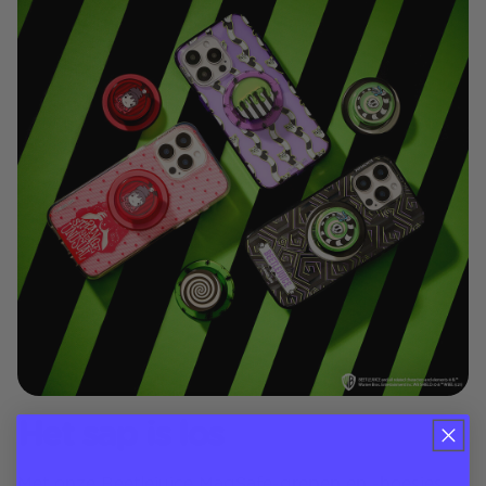
Het sap is los
Met onze Beetlejuice MagSafe-grepen en -hoesjes