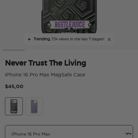
🔥
Trending,
734 views in the last 7 dagen!
Never Trust The Living
iPhone 16 Pro Max MagSafe Case
$45,00
4,5
Never Trust The Living
Sand Snakes