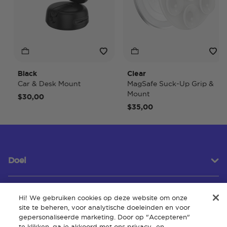
Black
Clear
Car & Desk Mount
MagSafe Suck-Up Grip &
Mount
$30,00
$35,00
Doel
Hi! We gebruiken cookies op deze website om onze
Klantenservice
site te beheren, voor analytische doeleinden en voor
gepersonaliseerde marketing. Door op "Accepteren"
te klikken, ga je akkoord met ons privacy- en