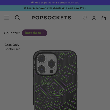
🚚 Free shipping on all orders over
$60
🚨 Leer meer over onze dunste grip ooit, Low-Pro
▼
Verlanglijst
Bestsellers
PopSockets Startpagina
Collectie:
Beetlejuice
Case Only
Beetlejuice
☀️ Summer
Hello Kitty®
Sea Spell
Sugar Rush
Kick-
Sendoff Sale
and Friends