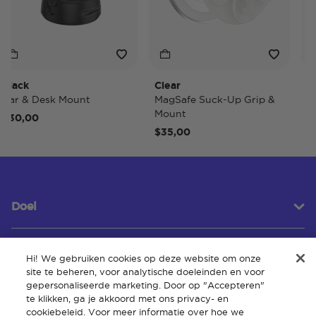
ack
Clear
Tide
r & Desk Mount
MagSafe Suck-Up Grip &
MagS
Mount
0,00
$40,
$35,00
Doel
Hi! We gebruiken cookies op deze website om onze
Klantenservice
site te beheren, voor analytische doeleinden en voor
gepersonaliseerde marketing. Door op "Accepteren"
te klikken, ga je akkoord met ons privacy- en
cookiebeleid. Voor meer informatie over hoe we
Over