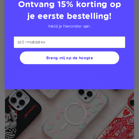
Ontvang 15% korting op
Bevredig de zoetekauw van je telefoon in elke smaak
met verwisselbare MagSafe-accessoires
je eerste bestelling!
Meld je hieronder aan:
Breng mij op de hoogte