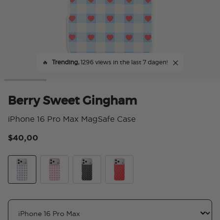
🔥
Trending,
1296 views in the last 7 dagen!
Berry Sweet Gingham
iPhone 16 Pro Max MagSafe Case
$40,00
5 v
Berry Sweet Gingham
Blush Gingham
Licorice Dot
Cherry Pop