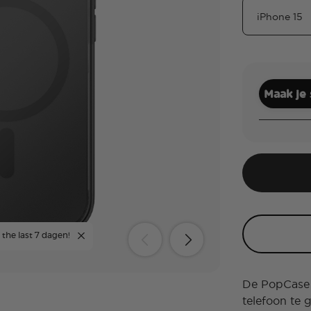
Maak je
 the last 7 dagen!
De PopCase i
telefoon te 