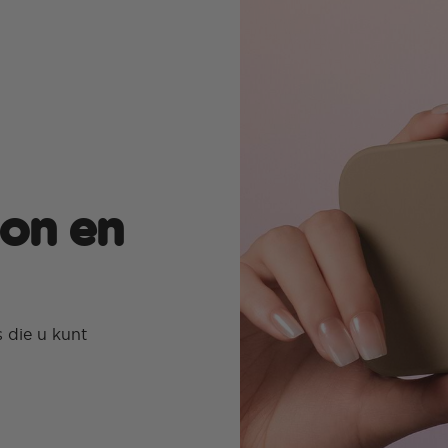
oon en
 die u kunt