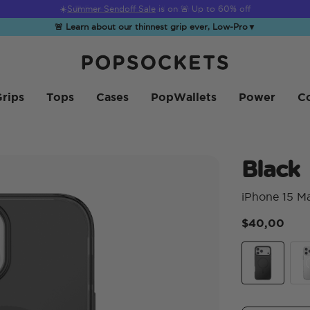
☀️
Summer Sendoff Sale
is on 🚨 Up to 60% off
🚨 Learn about our thinnest grip ever, Low-Pro
▼
PopSockets Startpagina
rips
Tops
Cases
PopWallets
Power
Co
Black
iPhone 15 M
$40,00
Black
Cle