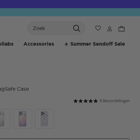
Search
Verlanglijst
llabs
Accessories
☀️ Summer Sendoff Sale
agSafe Case
8 Beoordelingen
3,6 van 5 klantbeoordeling
4.9 star rating
ar
Aura
White Opalescent