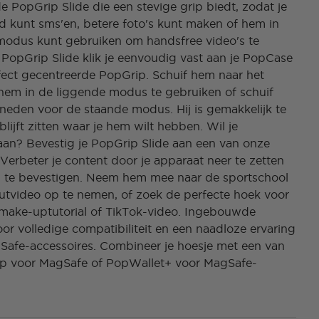
e PopGrip Slide die een stevige grip biedt, zodat je
 kunt sms'en, betere foto's kunt maken of hem in
modus kunt gebruiken om handsfree video's te
 PopGrip Slide klik je eenvoudig vast aan je PopCase
fect gecentreerde PopGrip. Schuif hem naar het
em in de liggende modus te gebruiken of schuif
eden voor de staande modus. Hij is gemakkelijk te
blijft zitten waar je hem wilt hebben. Wil je
aan? Bevestig je PopGrip Slide aan een van onze
erbeter je content door je apparaat neer te zetten
p te bevestigen. Neem hem mee naar de sportschool
utvideo op te nemen, of zoek de perfecte hoek voor
 make-uptutorial of TikTok-video. Ingebouwde
r volledige compatibiliteit en een naadloze ervaring
Safe-accessoires. Combineer je hoesje met een van
p voor MagSafe of PopWallet+ voor MagSafe-