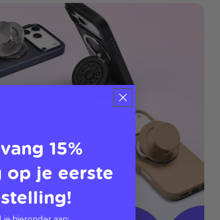
vang 15%
 op je eerste
stelling!
 je hieronder aan: