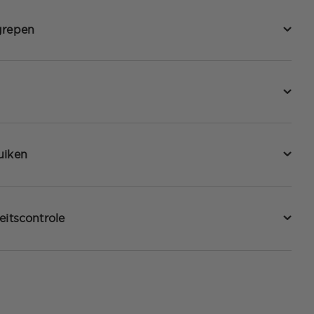
grepen
uiken
eitscontrole