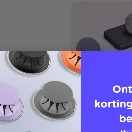
 17
Ont
ns, speciaal gemaakt
korting
be
Meld