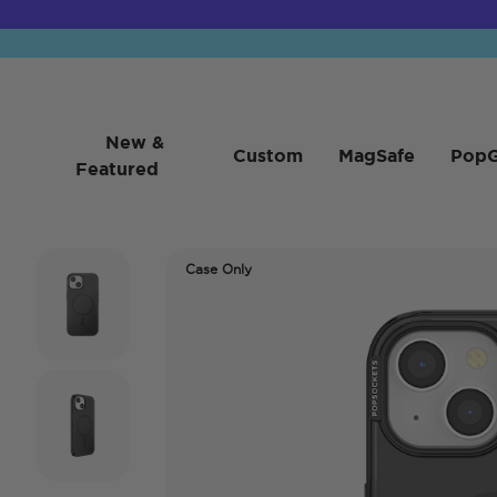
New &
Custom
MagSafe
PopG
Featured
Case Only