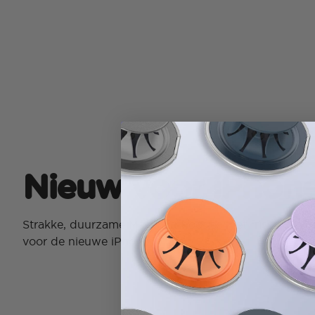
Nieuw voor iPhone
Strakke, duurzame MagSafe-hoesjes met frisse desig
voor de nieuwe iPhone