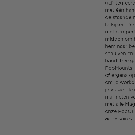
geïntegreerd
met één hand
de staande 
bekijken. De
met een per
midden om h
hem naar ben
schuiven en 
handsfree g
PopMounts. V
of ergens o
om je worko
je volgende
magneten voo
met alle Mag
onze PopGri
accessoires.