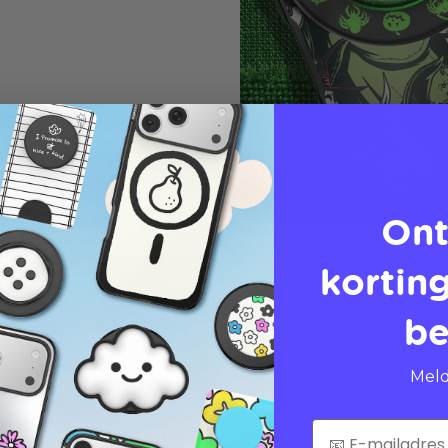
Ont
korting
be
Meld