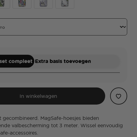
rs
ror Scary Good Time
Mirror Sally's Patchwork
Trio of Trouble
Mirror Squad Ghouls
 set compleet
Extra basis toevoegen
In winkelwagen
ect gecombineerd. MagSafe-hoesjes bieden
nde valbescherming tot 3 meter. Wissel eenvoudig
afe-accessoires.