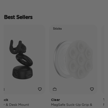
Best Sellers
Sticks
Electr
Tidep
ck
Clear
Tidepo
 & Desk Mount
MagSafe Suck-Up Grip &
MagSa