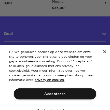
Mount
,00
$40,0
$35,00
Doel
Hi! We gebruiken cookies op deze website om onze
Klantenservice
site te beheren, voor analytische doeleinden en voor
gepersonaliseerde marketing. Door op "Accepteren"
te klikken, ga je akkoord met ons privacy- en
cookiebeleid. Voor meer informatie over hoe we
Over
cookies gebruiken en jouw cookie-opties, klik op meer
informatie over
privacy en cookies.
Accepteren
Algemene
Intellectueel
Toegankelijkheid van de
Beleid
voorwaarden
eigendom
website