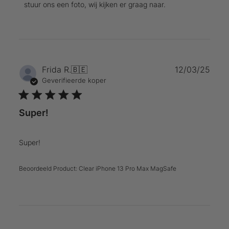
op
stuur ons een foto, wij kijken er graag naar.
beoordeling
van
Titel
van
persoonlijke
reactie
Publ
Frida R.
🇧🇪
12/03/25
over
Geverifieerde koper
Thu
Feb
22
Super!
2024
Super!
Beoordeeld Product:
Clear iPhone 13 Pro Max MagSafe