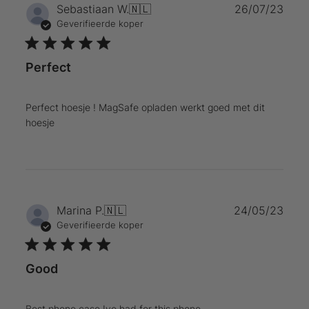
Publ
Sebastiaan W.
🇳🇱
26/07/23
Geverifieerde koper
Perfect
Perfect hoesje ! MagSafe opladen werkt goed met dit
hoesje
Publ
Marina P.
🇳🇱
24/05/23
Geverifieerde koper
Good
Best phone case Ive had for this phone