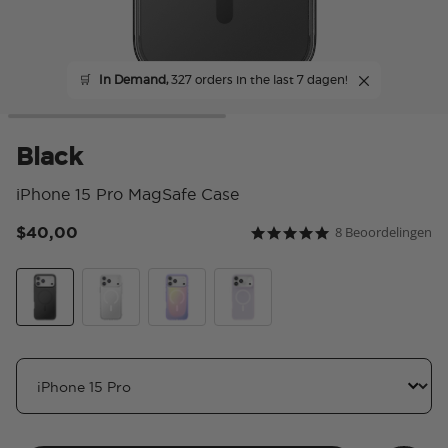
🛒
In Demand,
327 orders in the last 7 dagen!
Black
iPhone 15 Pro MagSafe Case
$40,00
8 Beoordelingen
3,5 van 5 klantbeoordeli
4.9 star rating
Black
Clear
Aura
White Opalescent