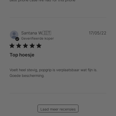
Publ
Santana W.
🇮🇹
17/05/22
Geverifieerde koper
Top hoesje
Voelt heel stevig, popgrip is verplaatsbaar wat fijn is.
Goede bescherming.
Laad meer recensies