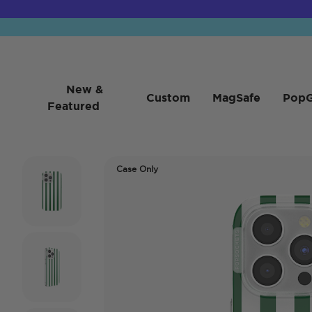
New &
Custom
MagSafe
PopG
Featured
Case Only