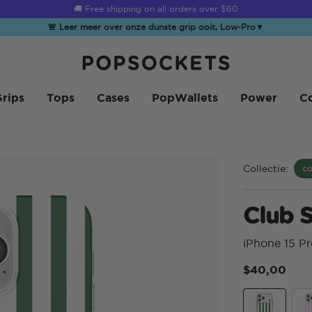
☀️
Summer Sendoff Sale
is on 🚨 Up to 60% off
🚨 Leer meer over onze dunste grip ooit, Low-Pro
▼
PopSockets Startpagina
rips
Tops
Cases
PopWallets
Power
Co
Collectie:
co
Club S
iPhone 15 P
$40,00