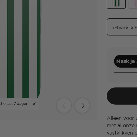
Club Stripe 
Clu
Maak je
the last 7 dagen!
Alleen voor
met al onze 
vastklikken 