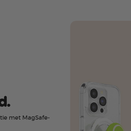
d.
ctie met MagSafe-