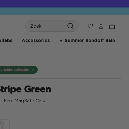
Search
Verlanglijst
llabs
Accessories
☀️ Summer Sendoff Sale
urtside-collection
tripe Green
ro Max MagSafe Case
5 va