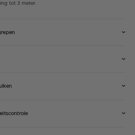
ng tot 3 meter.
grepen
uiken
eitscontrole