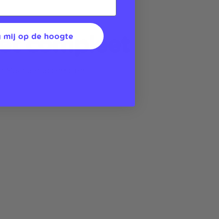
set compleet
 mij op de hoogte
de MagSafe-accessoires