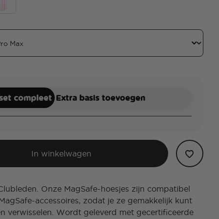
Ball Boyz
Green
b Stripe Pink
 set compleet
Extra basis toevoegen
In winkelwagen
 Clubleden. Onze MagSafe-hoesjes zijn compatibel
MagSafe-accessoires, zodat je ze gemakkelijk kunt
en verwisselen. Wordt geleverd met gecertificeerde