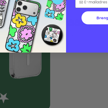
Maak je 
Breng
Verzamel al onze Courtsi