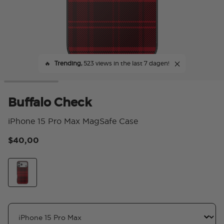
🔥
Trending,
523 views in the last 7 dagen!
Buffalo Check
iPhone 15 Pro Max MagSafe Case
$40,00
3,8
Buffalo Check