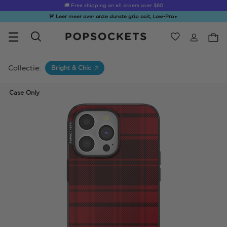
🚚 Free shipping on all orders over
$60
🚨 Leer meer over onze dunste grip ooit, Low-Pro
▼
Verlanglijst
Bestsellers
PopSockets Startpagina
Collectie:
Bright & Chic
Case Only
☀️ Summer
Hello Kitty®
Second
Sea Spell
Sug
Sendoff Sale
and Friends
Morning