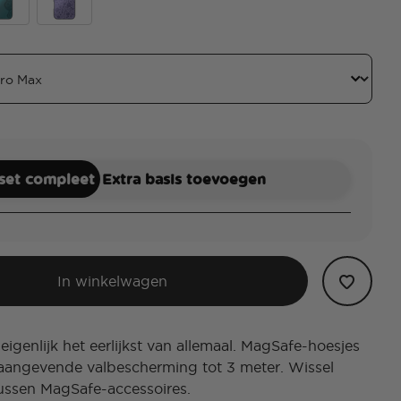
 Queen
ence of Ursula
Dark Thorns
 set compleet
Extra basis toevoegen
In winkelwagen
 eigenlijk het eerlijkst van allemaal. MagSafe-hoesjes
aangevende valbescherming tot 3 meter. Wissel
ussen MagSafe-accessoires.