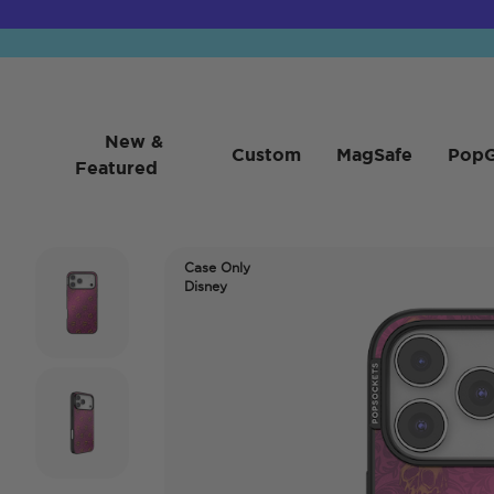
New &
Custom
MagSafe
PopG
Featured
Case Only
Disney