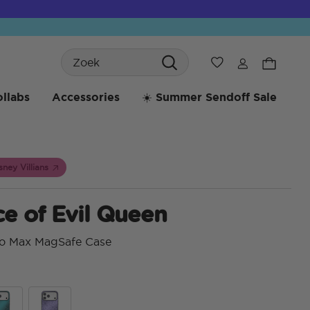
Search
Verlanglijst
llabs
Accessories
☀️ Summer Sendoff Sale
sney Villians
e of Evil Queen
ro Max MagSafe Case
4,1 