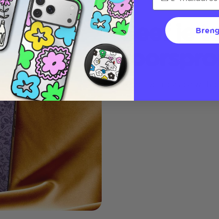
Geef je t
Breng
voorspro
Protect your device with 