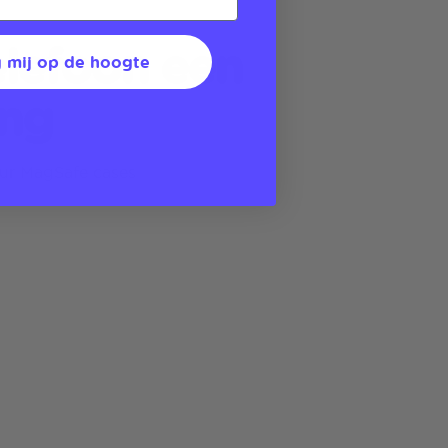
elefoon een
 mij op de hoogte
ng
our MagSafe cases