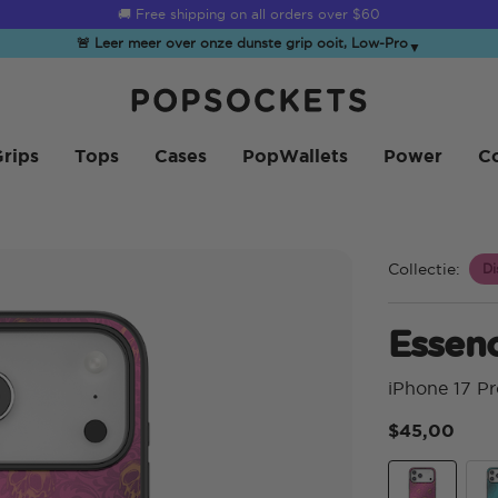
☀️
Summer Sendoff Sale
is on 🚨 Up to 60% off
🚨 Leer meer over onze dunste grip ooit, Low-Pro
▼
PopSockets Startpagina
rips
Tops
Cases
PopWallets
Power
Co
Collectie:
Di
Essenc
iPhone 17 P
$45,00