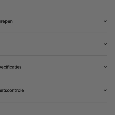
grepen
ecificaties
eitscontrole