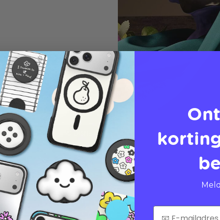
Ont
korting
be
Meld