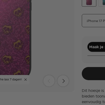
Essence Evil
Ess
Maak je
the last 7 dagen!
Dit hoesje is
bieden toon
eenvoudig t