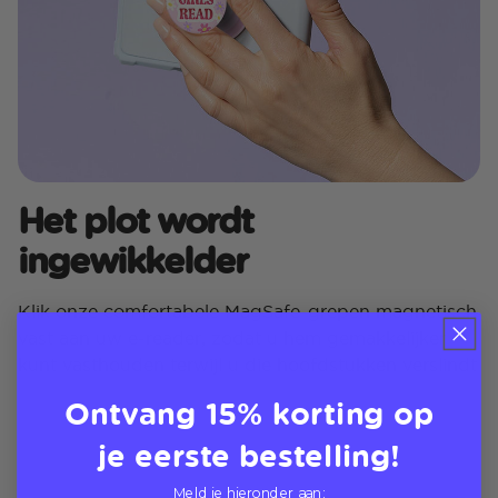
Het plot wordt
ingewikkelder
Klik onze comfortabele MagSafe-grepen magnetisch
vast aan uw e-reader, zodat u hem gemakkelijker
kunt vasthouden terwijl u die hoofdstukken verslindt
Ontvang 15% korting op
je eerste bestelling!
Meld je hieronder aan: