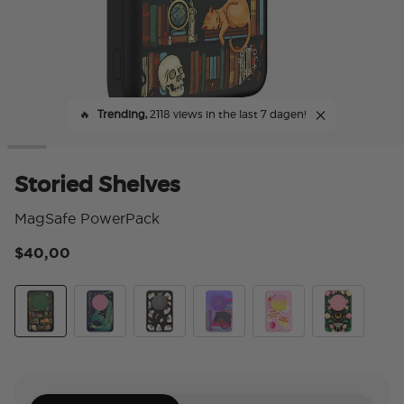
🔥
Trending,
2118 views in the last 7 dagen!
Storied Shelves
MagSafe PowerPack
$40,00
3,6
Storied Shelves
Dragon Sage
Spooky Book Club
Curled Up With A Good Book
Fully Booked
Moon Flower