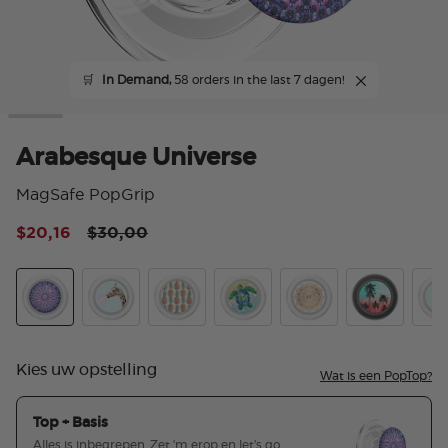
🛒
In Demand,
58 orders in the last 7 dagen!
Arabesque Universe
MagSafe PopGrip
Price reduced from
to
$20,16
$30,00
3,5
Arabesque Universe
Bubblegum Giraffe
Pineapple Pattern
Tortuga
Golden Silence
Tropical Sun
Lla
Kies uw opstelling
Wat is een PopTop?
Top + Basis
Alles is inbegrepen. Zet 'm erop en let's go