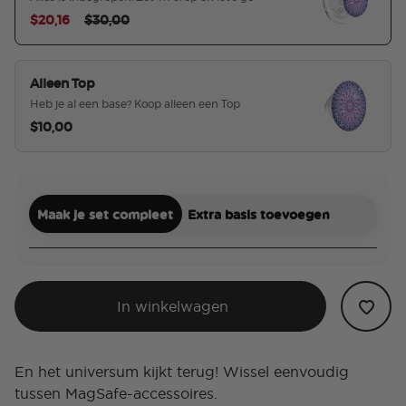
Price reduced from
to
$20,16
$30,00
geselecteerd
Alleen Top
Heb je al een base? Koop alleen een Top
$10,00
Maak je set compleet
Extra basis toevoegen
In winkelwagen
En het universum kijkt terug! Wissel eenvoudig
tussen MagSafe-accessoires.