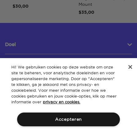
Mount
$30,00
$35,00
Doel
Hi! We gebruiken cookies op deze website om onze
Klantenservice
site te beheren, voor analytische doeleinden en voor
gepersonaliseerde marketing. Door op "Accepteren"
te klikken, ga je akkoord met ons privacy- en
cookiebeleid. Voor meer informatie over hoe we
Over
cookies gebruiken en jouw cookie-opties, klik op meer
informatie over
privacy en cookies.
Accepteren
Algemene
Intellectueel
Toegankelijkheid van de
Beleid
voorwaarden
eigendom
website