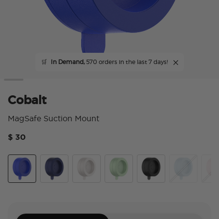
🛒
In Demand,
570 orders in the last 7 days!
Cobalt
MagSafe Suction Mount
$ 30
顧客
Cobalt
French Navy
Horchata
Metallic Eucalyptus
Metallic Black
Metallic Blue
Meta