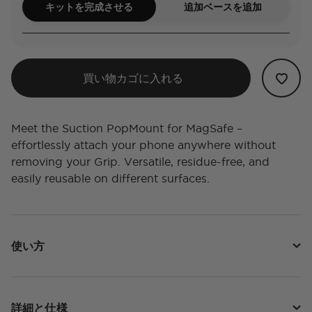
キットを完成させる
追加ベースを追加
買い物カゴに入れる
Meet the Suction PopMount for MagSafe –
effortlessly attach your phone anywhere without
removing your Grip. Versatile, residue-free, and
easily reusable on different surfaces.
使い方
詳細と仕様