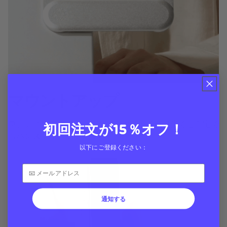
マウントアップ
車、デスク、壁、フレックスマウントで外出先でも自宅で
初回注文が15％オフ！
もハンズフリーで使えます
以下にご登録ください：
通知する