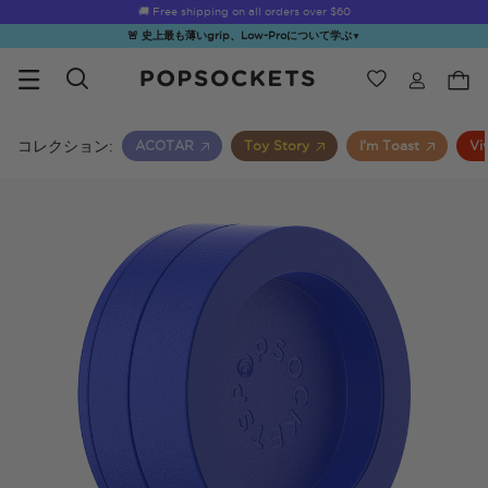
🚚 Free shipping on all orders over
$60
🚨 史上最も薄いgrip、Low-Proについて学ぶ
▼
ウィッシュ
Best Sellers
PopSockets ホーム
コレクション:
ACOTAR
Toy Story
I’m Toast
Vi
☀️ Summer
Hello Kitty®
Sea Spell
Sugar Rush
Kick-
Sendoff Sale
and Friends