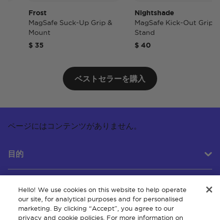
Frost
Nightshade
MagSafe Suck-Up Grip &
MagSafe Kick-Out Grip &
Mount
Stand
$ 35
$ 40
ベストセラーを購入
ページにはコンテンツがありません。
目的
Hello! We use cookies on this website to help operate
カスタマーサービス
our site, for analytical purposes and for personalised
marketing. By clicking “Accept”, you agree to our
privacy and cookie policies. For more information on