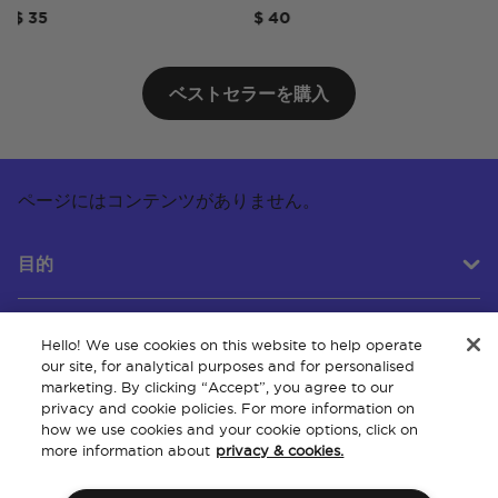
 35
$ 40
$ 5
ベストセラーを購入
ページにはコンテンツがありません。
目的
Hello! We use cookies on this website to help operate
カスタマーサービス
our site, for analytical purposes and for personalised
marketing. By clicking “Accept”, you agree to our
privacy and cookie policies. For more information on
how we use cookies and your cookie options, click on
会社概要
more information about
privacy & cookies.