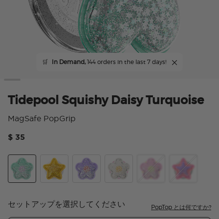
🛒
In Demand,
144 orders in the last 7 days!
Tidepool Squishy Daisy Turquoise
MagSafe PopGrip
$ 35
顧客
Tidepool Squishy Star Daisy Turquoise
Tidepool Squishy Star Gold
Tidepool Squishy Daisy Lavender
Tidepool Squishy Daisy White
Tidepool Squishy Dai
Tidepool Squ
セットアップを選択してください
PopTop とは何ですか?