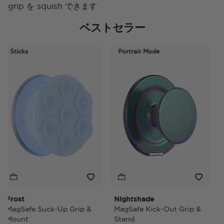
grip を squish できます
ベストセラー
Sticks
Portrait Mode
Po
rost
Nightshade
Nig
agSafe Suck-Up Grip &
MagSafe Kick-Out Grip &
Mag
ount
Stand
Pop