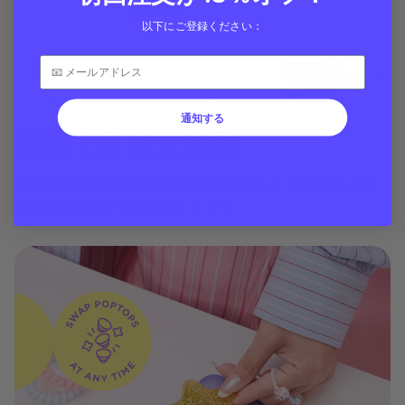
以下にご登録ください：
通知する
満足できる安全性
認定された 10-ft 落下保護付きの case と squishy grip
を組み合わせて安心を得ましょう