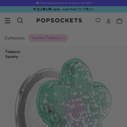
☀️
Summer Sendoff Sale
is on 🚨 Up to 60% off
🚨 史上最も薄いgrip、Low-Proについて学ぶ
▼
ウィッシュ
Best Sellers
PopSockets ホーム
Collection:
Squishy Tidepool
Tidepool
Squishy
☀️ Summer
Hello Kitty®
Second
Sea Spell
Sug
Sendoff Sale
and Friends
Morning