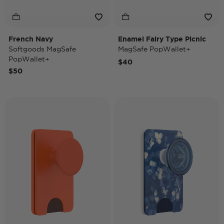
French Navy
Enamel Fairy Type Picnic
Softgoods MagSafe
MagSafe PopWallet+
PopWallet+
$40
$50