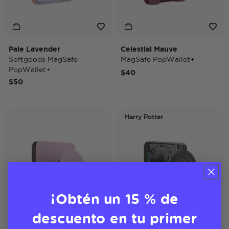
Pale Lavender
Celestial Mauve
Softgoods MagSafe
MagSafe PopWallet+
PopWallet+
$40
$50
Harry Potter
¡Obtén un 15 % de
descuento en tu primer