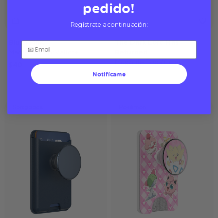
pedido!
Regístrate a continuación:
Blush Pink
The Dark Lord Has
MagSafe PopWallet+
Returned
MagSafe PopWallet+
$40
$40
Notifícame
Softgoods
Pokémon