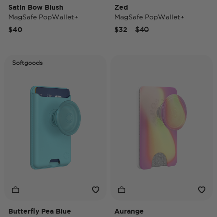
Satin Bow Blush
Zed
MagSafe PopWallet+
MagSafe PopWallet+
Price reduced from
to
$40
$32
$40
Softgoods
Butterfly Pea Blue
Aurange