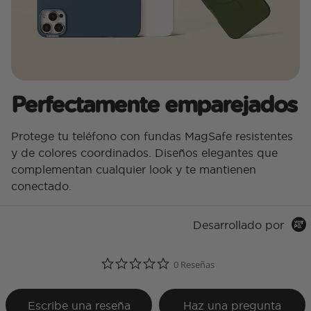
Perfectamente emparejados
Protege tu teléfono con fundas MagSafe resistentes
y de colores coordinados. Diseños elegantes que
complementan cualquier look y te mantienen
conectado.
Desarrollado por
0.0 star rating
0 Reseñas
Escribe una reseña
Haz una pregunta