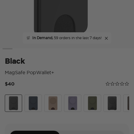
🛒
In Demand,
59 orders in the last 7 days!
Black
MagSafe PopWallet+
$40
Calificación 
0.0 star rating
Black
Navy
Latte
Dusk
Fatigue
Obsidian Petr
Coco