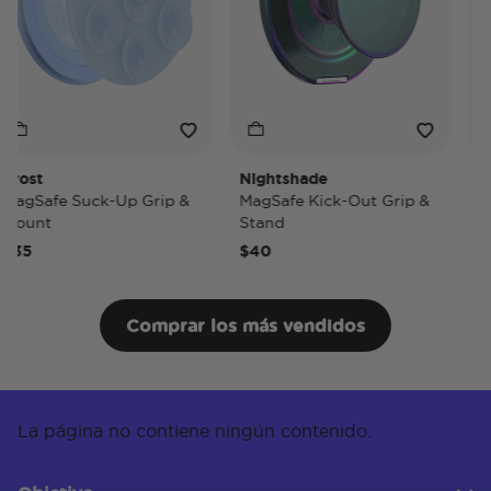
rost
Nightshade
Nig
agSafe Suck-Up Grip &
MagSafe Kick-Out Grip &
Mag
ount
Stand
Pop
35
$40
$50
Comprar los más vendidos
La página no contiene ningún contenido.