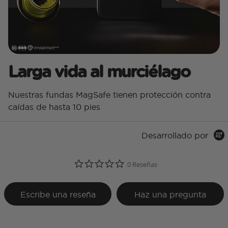
Larga vida al murciélago
Nuestras fundas MagSafe tienen protección contra
caídas de hasta 10 pies
Desarrollado por
0.0 star rating
0 Reseñas
Escribe una reseña
Haz una pregunta