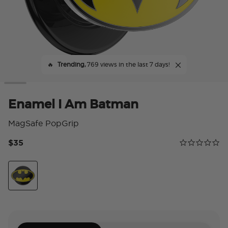
🔥
Trending,
769 views in the last 7 days!
Enamel I Am Batman
MagSafe PopGrip
$35
Calificación 
0.0 star rating
Enamel I Am Batman