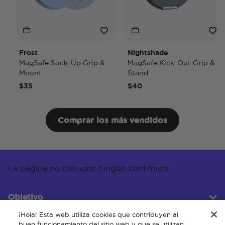
Frost
Nightshade
MagSafe Suck-Up Grip &
MagSafe Kick-Out Grip &
Mount
Stand
$35
$40
Comprar los más vendidos
La página no contiene ningún contenido.
Objetivo
¡Hola! Esta web utiliza cookies que contribuyen al
buen funcionamiento del sitio web y que se utilizan