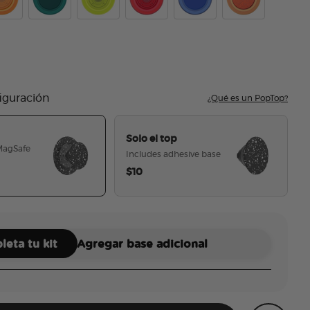
le
nge Zest
Fresh Pine
Chartreuly
Blanchette Red
Cobalt
Aluminum Top
er Fresh Pine
figuración
¿Qué es un PopTop?
Solo el top
 MagSafe
Includes adhesive base
$10
seleccionado
eta tu kit
Agregar base adicional