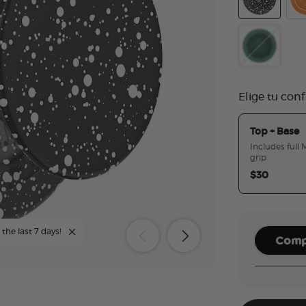
Black Speck
Ora
Molded Flow
Elige tu con
Top + Base
Includes full
grip
$30
the last 7 days!
Compl