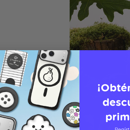
¡Obté
desc
prim
Regíst