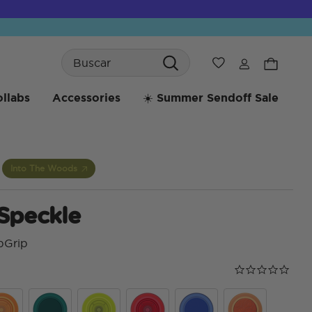
Search
Wishlist
llabs
Accessories
☀️ Summer Sendoff Sale
Into The Woods
 Speckle
pGrip
Calificación de
0.0 star rating