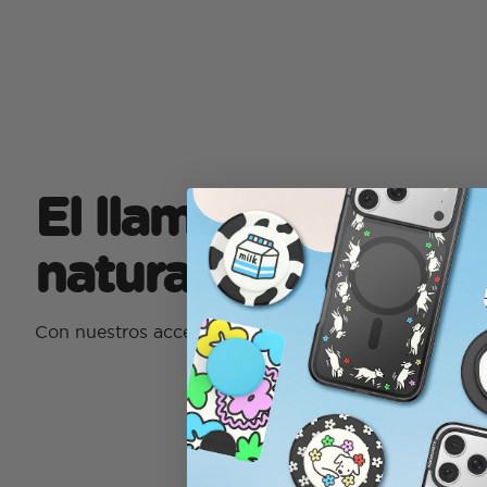
El llamado de la
naturaleza
Con nuestros accesorios MagSafe Into The Woods