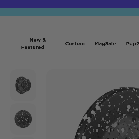
New &
Custom
MagSafe
PopG
Featured