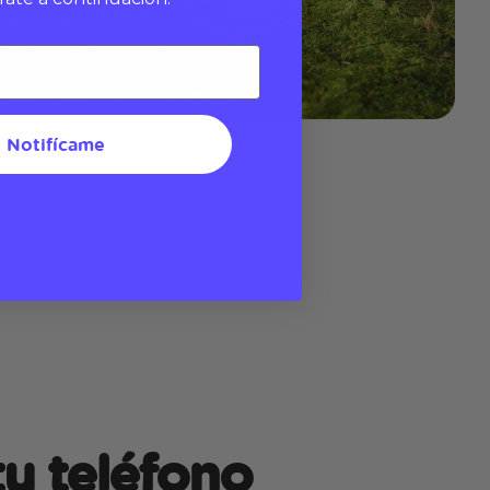
Notifícame
u teléfono