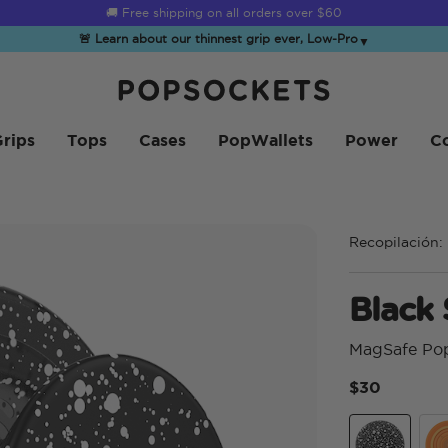
☀️
Summer Sendoff Sale
is on 🚨 Up to 60% off
🚨 Learn about our thinnest grip ever, Low-Pro
▼
PopSockets Inicio
rips
Tops
Cases
PopWallets
Power
Co
Recopilación:
Black
MagSafe Po
$30