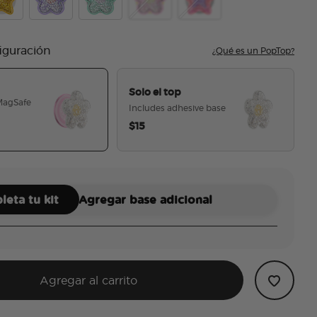
ishy Daisy White
epool Squishy Star Gold
Tidepool Squishy Daisy Lavender
Tidepool Squishy Star Daisy Turquoise
Tidepool Squishy Daisy Pink
Tidepool Squishy Star Au
figuración
¿Qué es un PopTop?
Solo el top
 MagSafe
Includes adhesive base
$15
seleccionado
eta tu kit
Agregar base adicional
Agregar al carrito