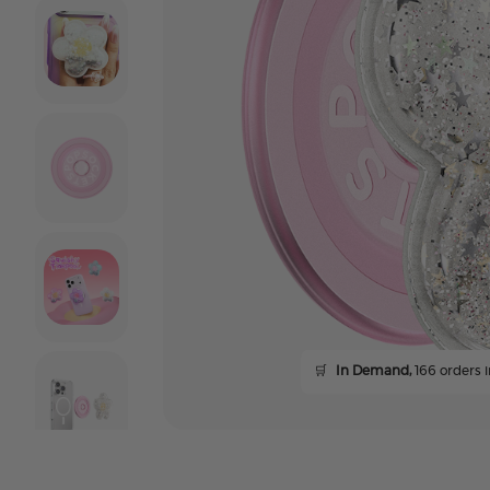
🛒
In Demand,
166 orders i