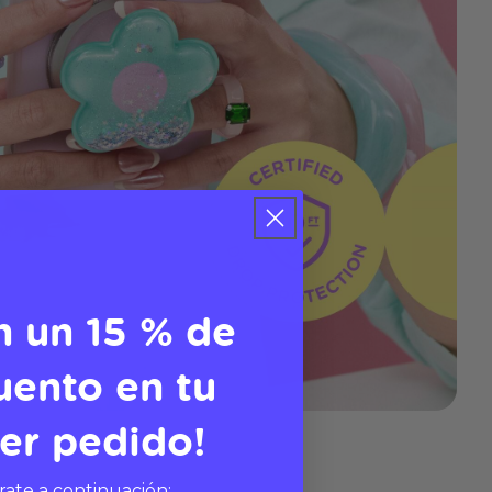
n un 15 % de
uento en tu
er pedido!
rate a continuación: