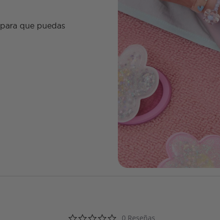
 para que puedas
0.0 star rating
0 Reseñas