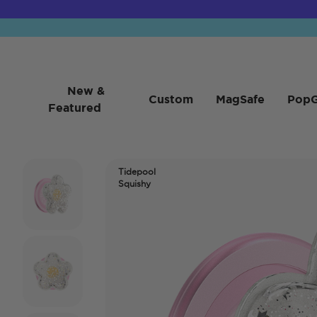
New &
Custom
MagSafe
PopG
Featured
Tidepool
Squishy