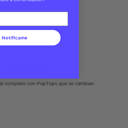
Notifícame
y cambia
al completo con PopTops que se cambian