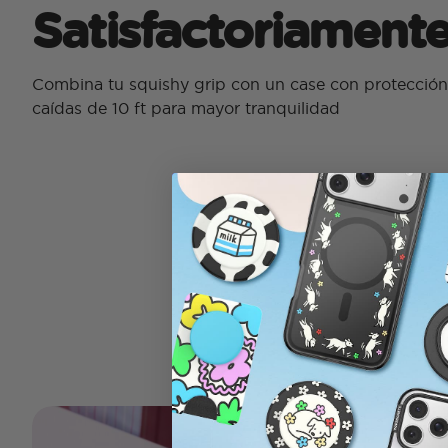
Satisfactoriament
Combina tu squishy grip con un case con protección 
caídas de 10 ft para mayor tranquilidad