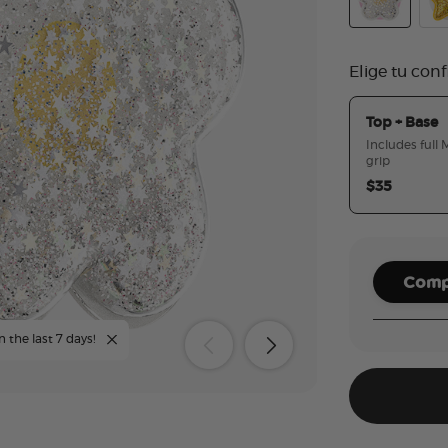
Tidepool Squ
Tid
Elige tu con
Top + Base
Includes full
grip
$35
Compl
n the last 7 days!