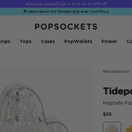
☀️
Summer Sendoff Sale
is on 🚨 Up to 60% off
🚨 Learn about our thinnest grip ever, Low-Pro
▼
PopSockets Inicio
rips
Tops
Cases
PopWallets
Power
Co
Recopilación:
Tidep
MagSafe Po
$35