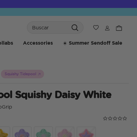
Search
Wishlist
llabs
Accessories
☀️ Summer Sendoff Sale
Squishy Tidepool
ool Squishy Daisy White
pGrip
Calificación de
0.0 star rating