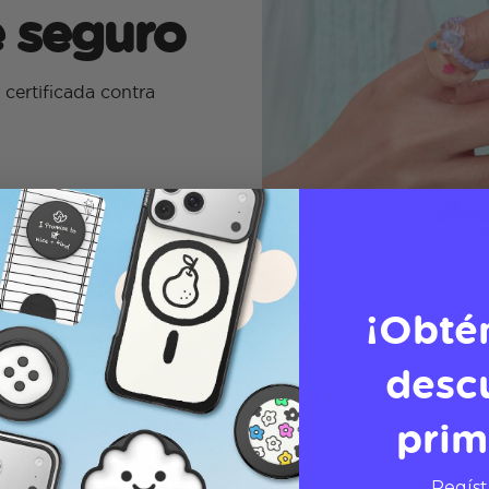
e seguro
certificada contra
¡Obté
desc
prim
Regíst