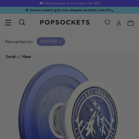
☀️
Summer Sendoff Sale
is on 🚨 Up to 60% off
🚨 Conoce nuestro grip más delgado de todos, Low-Pro
▼
Wishlist
Lo más vendido
PopSockets Inicio
Recopilación:
ACOTAR
Sarah J. Maas
☀️ Summer
Hello Kitty®
Second
Sea Spell
Sug
Sendoff Sale
and Friends
Morning