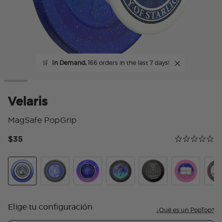
🛒
In Demand,
166 orders in the last 7 days!
Velaris
MagSafe PopGrip
$35
Calificación 
0.0 star rating
Velaris
Curse Breaker
Crystal Cir To The Stars Who Listen
Tidepool Starfall
Enamel Illyrian Warri
Chapter 55
Caul
Elige tu configuración
¿Qué es un PopTop?