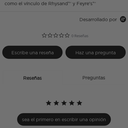
como el vínculo de Rhysand™ y Feyre’s™
Desarrollado por
0.0 star rating
0 Reseñas
Escribe una reseña
Haz una pregunta
Preguntas
Reseñas
sea el primero en escribir una opinión