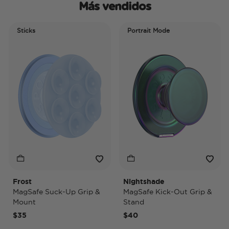
Más vendidos
Sticks
Portrait Mode
Frost
Nightshade
N
MagSafe Suck-Up Grip &
MagSafe Kick-Out Grip &
M
Mount
Stand
P
$35
$40
$