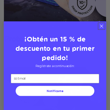
Protege tus relecturas
¡Obtén un 15 % de
descuento en tu primer
MagSafe phone cases con protección contra caídas
pedido!
de 10 pies para mantener tu historia segura
Regístrate a continuación:
Notifícame